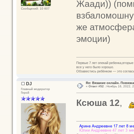
Жаади)) (пом
Сообщений: 10 607
взбаломошную
же атмосфера
эмоции)
Первые 7 лет опекай ребенка,вторые
все у него было хорошо.
Обзавестись ребёнком — это согласит
DJ
Re: Вязание онлайн. Повязка
«
Ответ #52 :
Ноябрь 16, 2022, 2
Главный модератор
Герой
Ксюша 12
,