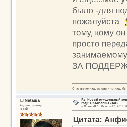
было -для по
пожалуйста
тому, кому о
просто перед
занимаемому
ЗА ПОДДЕРЖ
Счастье не надо искать - им надо быт
Nataшa
Re: Новый рукодельный кон
год!" Объявлены итоги!
Администратор
«
Ответ #20 :
Январь 12, 2016, 0
Герой
Цитата: Анфис