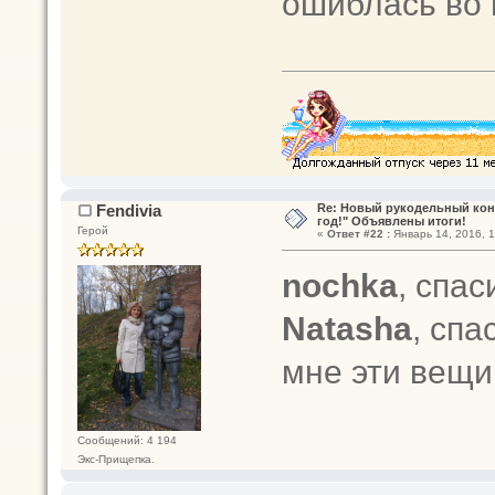
ошиблась во
Fendivia
Re: Новый рукодельный кон
год!" Объявлены итоги!
Герой
«
Ответ #22 :
Январь 14, 2016, 1
nochka
, спас
Natasha
, сп
мне эти вещ
Сообщений: 4 194
Экс-Прищепка.