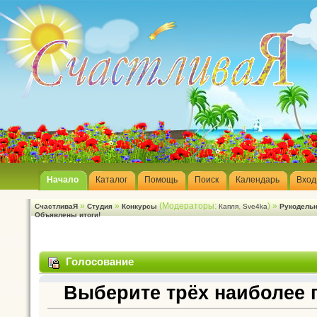
Начало
Каталог
Помощь
Поиск
Календарь
Вход
»
»
(Модераторы:
,
) »
СчастливаЯ
Студия
Конкурсы
Капля
Sve4ka
Рукодельн
Объявлены итоги!
Голосование
Выберите трёх наиболее 