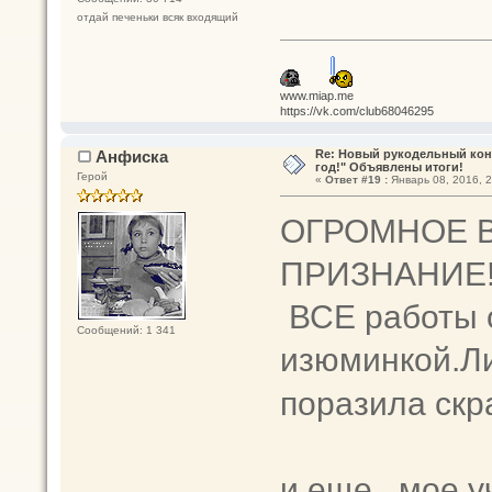
отдай печеньки всяк входящий
www.miap.me
https://vk.com/club68046295
Анфиска
Re: Новый рукодельный кон
год!" Объявлены итоги!
Герой
«
Ответ #19 :
Январь 08, 2016, 2
ОГРОМНОЕ 
ПРИЗНАНИЕ!!
ВСЕ работы о
Сообщений: 1 341
изюминкой.Ли
поразила скр
и еще...мое 