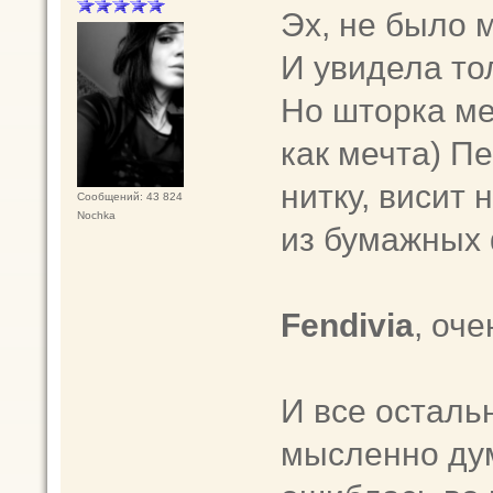
Эх, не было м
И увидела то
Но шторка ме
как мечта) П
нитку, висит 
Сообщений: 43 824
Nochka
из бумажных
Fendivia
, оче
И все осталь
мысленно дум