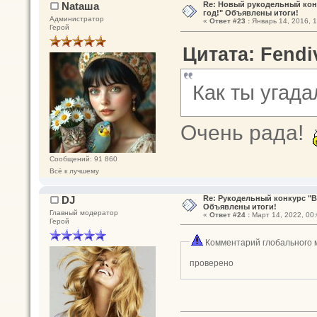
Nataшa
Re: Новый рукодельный кон
год!" Объявлены итоги!
Администратор
«
Ответ #23 :
Январь 14, 2016, 1
Герой
Цитата: Fendiv
Как ты угад
Очень рада!
Сообщений: 91 860
Всё к лучшему
DJ
Re: Рукодельный конкурс "В
Объявлены итоги!
Главный модератор
«
Ответ #24 :
Март 14, 2022, 00:
Герой
Комментарий глобального 
проверено