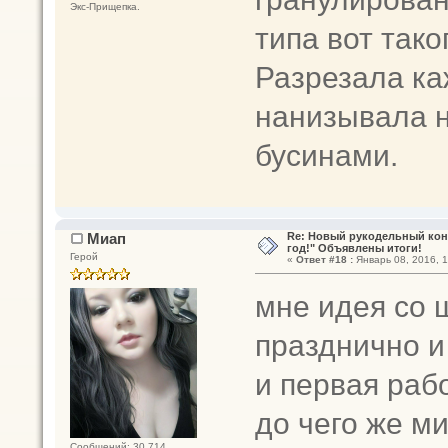
Экс-Прищепка.
типа вот тако
Разрезала ка
нанизывала н
бусинами.
Миап
Re: Новый рукодельный кон
год!" Объявлены итоги!
Герой
«
Ответ #18 :
Январь 08, 2016, 1
мне идея со 
празднично и
и первая раб
до чего же ми
Сообщений: 30 714