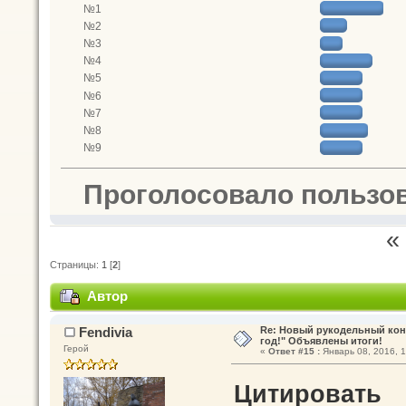
№1
№2
№3
№4
№5
№6
№7
№8
№9
Проголосовало пользо
«
Страницы:
1
[
2
]
Автор
Тема: Рукодельный конкурс "Встреч
Fendivia
Re: Новый рукодельный кон
год!" Объявлены итоги!
Герой
«
Ответ #15 :
Январь 08, 2016, 1
Цитировать