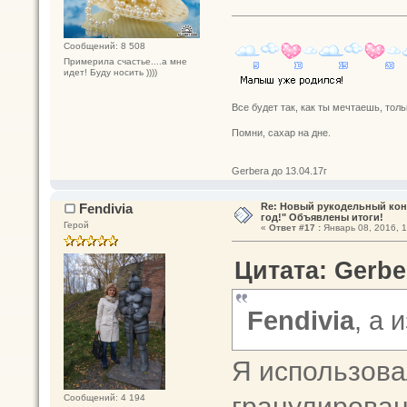
Сообщений: 8 508
Примерила счастье....а мне
идет! Буду носить ))))
Все будет так, как ты мечтаешь, толь
Помни, сахар на дне.
Gerbera до 13.04.17г
Fendivia
Re: Новый рукодельный кон
год!" Объявлены итоги!
Герой
«
Ответ #17 :
Январь 08, 2016, 1
Цитата: Gerbe
Fendivia
, а 
Я использов
гранулирован
Сообщений: 4 194