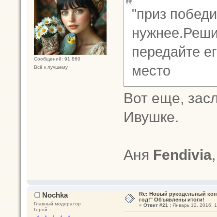
"приз победи
нужнее.Реши
передайте е
Сообщений: 91 860
место
Всё к лучшему
Вот еще, зас
Ивушке.
Аня
Fendivia
Nochka
Re: Новый рукодельный кон
год!" Объявлены итоги!
Главный модератор
«
Ответ #21 :
Январь 12, 2016, 1
Герой