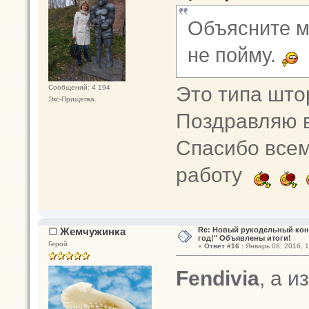
Объясните м
не пойму.
Это типа шт
Сообщений: 4 194
Экс-Прищепка.
Поздравляю 
Спасибо всем
работу
Жемчужинка
Re: Новый рукодельный кон
год!" Объявлены итоги!
Герой
«
Ответ #16 :
Январь 08, 2016, 1
Fendivia
, а и