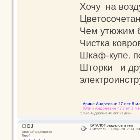
Хочу на возду
Цветосочетан
Чем утюжим 
Чистка ковро
Шкаф-купе. п
Шторки и др
электроинст
Ольге Андреевне 40 лет 21 день
DJ
КАТАЛОГ разделов и тем
«
Ответ #2 :
Январь 28, 2014, 23
Главный модератор
Герой