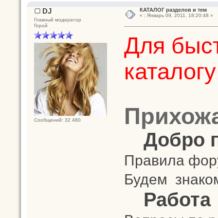
DJ
КАТАЛОГ разделов и тем
«
:
Январь 09, 2011, 18:20:48 »
Главный модератор
Герой
Для быст
каталогу
Прихож
Сообщений: 32 480
Добро 
Правила фору
Будем знако
Работа