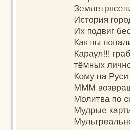
Землетрясен
История горо
Их подвиг бе
Как вы попал
Караул!!! гра
тёмных лично
Кому на Руси
МММ возвращ
Молитва по 
Мудрые карт
Мультреальн