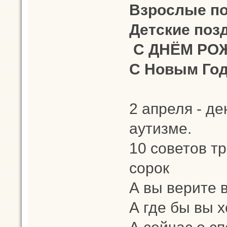
Взрослые п
Детские поз
С ДНЁМ РОЖ
С Новым Год
2 апреля - д
аутизме.
10 советов тр
сорок
А вы верите 
А где бы вы 
А сейчас о с