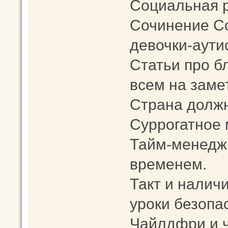
Социальная 
Сочинение С
девочки-аути
Статьи про б
всем на заметк
Страна должн
Суррогатное 
Тайм-менеджм
временем.
Такт и наличи
уроки безопа
Чайлдфри и 