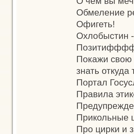
О чем вы меч
Обмеление р
Офигеть!
Охлобыстин -
Позитифффф
Покажи свою 
знать откуда 
Портал Госус
Правила этик
Предупрежден
Прикольные 
Про цирки и 