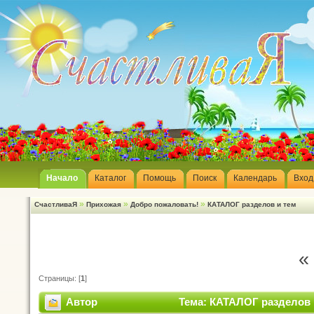
Начало
Каталог
Помощь
Поиск
Календарь
Вход
»
»
»
СчастливаЯ
Прихожая
Добро пожаловать!
КАТАЛОГ разделов и тем
«
Страницы: [
1
]
Автор
Тема: КАТАЛОГ разделов и