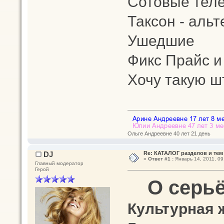
Сотовые тел
Таксон - альт
Ушедшие
Фикс Прайс и
Хочу такую ш
Ольге Андреевне 40 лет 21 день
DJ
Re: КАТАЛОГ разделов и тем
«
Ответ #1 :
Январь 14, 2011, 09
Главный модератор
Герой
О серь
Культурная 