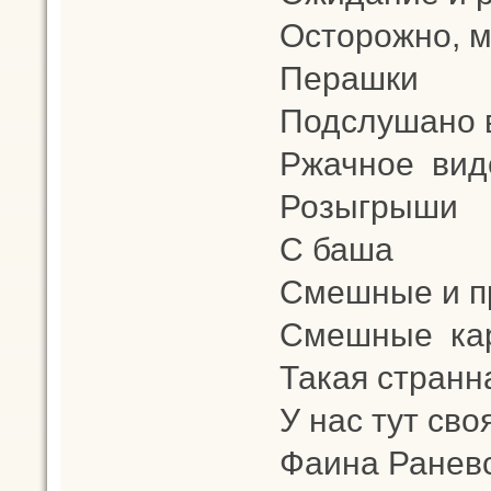
Осторожно, 
Перашки
Подслушано в
Ржачное вид
Розыгрыши
С баша
Смешные и п
Смешные кар
Такая странн
У нас тут св
Фаина Ранев