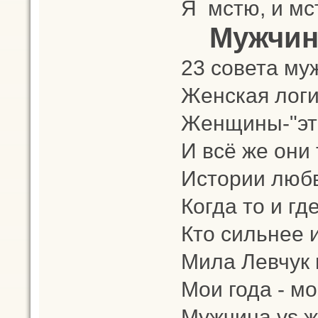
Я мстю, и мс
Мужчин
23 совета м
Женская лог
Женщины-"эт
И всё же они 
Истории люб
Когда то и гд
Кто сильнее 
Мила Левчук 
Мои года - мо
Мужчина vs 