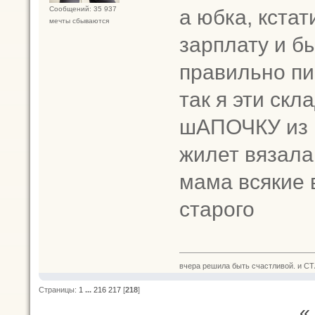
а юбка, кста
Сообщений: 35 937
мечты сбываются
зарплату и б
правильно пи
так я эти скл
шАПОЧКУ из
жилет вязала
мама всякие 
старого
вчера решила быть счастливой. и СТ
Страницы:
1
...
216
217
[
218
]
«