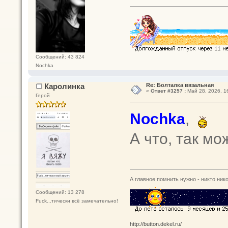
Сообщений: 43 824
Nochka
Каролинка
Re: Болталка вязальная
«
Ответ #3257 :
Май 28, 2026, 1
Герой
Nochka
,
А что, так м
А главное помнить нужно - никто нико
Сообщений: 13 278
Fuck...тически всё замечательно!
http://button.dekel.ru/