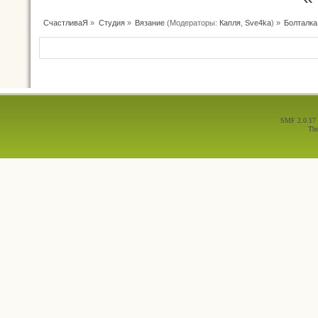
СчастливаЯ
»
Студия
»
Вязание
(Модераторы:
Капля
,
Sve4ka
) »
Болталка
SMF 2.0.17
Th