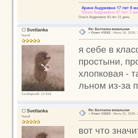
Ольге Андреевне 40 лет 21 день
Svetlanka
Re: Болталка вязальная
«
Ответ #3262 :
Июнь 19, 2026, 
Герой
я себе в кла
простыни, пр
хлопковая - 
льном из-за 
Сообщений: 12 819
Svetlanka
Re: Болталка вязальная
«
Ответ #3263 :
Июль 31, 2026, 
Герой
вот что значи