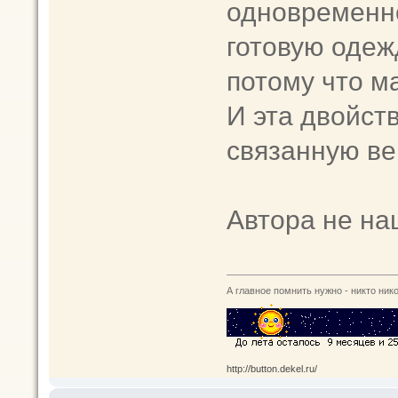
одновременно
готовую одеж
потому что м
И эта двойст
связанную ве
Автора не наш
А главное помнить нужно - никто нико
http://button.dekel.ru/