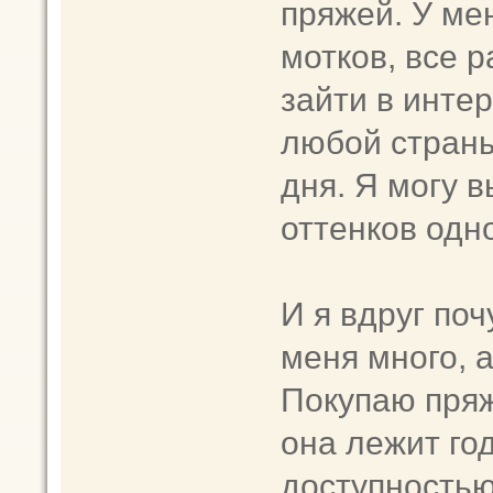
пряжей. У ме
мотков, все р
зайти в инте
любой страны
дня. Я могу в
оттенков одно
И я вдруг поч
меня много, а
Покупаю пряж
она лежит го
доступностью