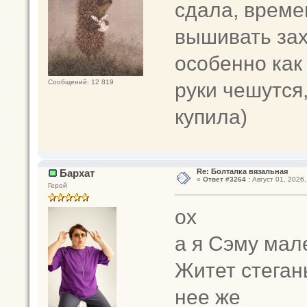
сдала, време
вышивать зах
особенно как
руки чешутся
Сообщений: 12 819
купила)
Бархат
Re: Болталка вязальная
«
Ответ #3264 :
Август 01, 2026,
Герой
ох
а я Сэму мал
Житет стеган
нее же