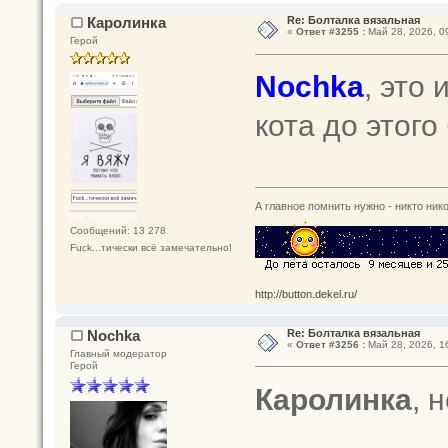
Каролинка
Re: Болталка вязальная
«
Ответ #3255 :
Май 28, 2026, 0
Герой
Nochka
, это
кота до этого
А главное помнить нужно - никто нико
Сообщений: 13 278
Fuck...тически всё замечательно!
http://button.dekel.ru/
Nochka
Re: Болталка вязальная
«
Ответ #3256 :
Май 28, 2026, 1
Главный модератор
Герой
Каролинка
, 