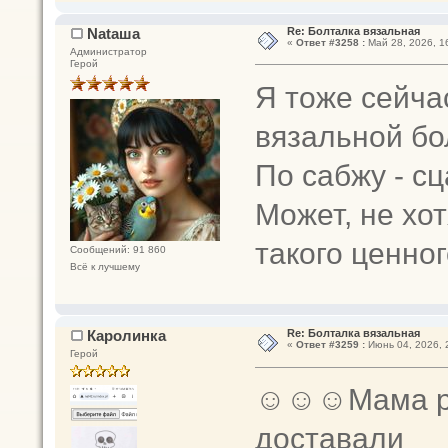
Nataшa
Re: Болталка вязальная
«
Ответ #3258 :
Май 28, 2026, 1
Администратор
Герой
Я тоже сейча
вязальной бо
По сабжу - сц
Может, не хо
такого ценно
Сообщений: 91 860
Всё к лучшему
Каролинка
Re: Болталка вязальная
«
Ответ #3259 :
Июнь 04, 2026, 
Герой
☺☺☺Мама рас
доставали