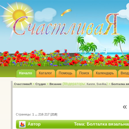
Начало
Каталог
Помощь
Поиск
Календарь
Вход
»
»
(Модераторы:
,
) »
СчастливаЯ
Студия
Вязание
Капля
Sve4ka
Болталка в
«
Страницы:
1
...
216
217
[
218
]
Автор
Тема: Болталка вязальна