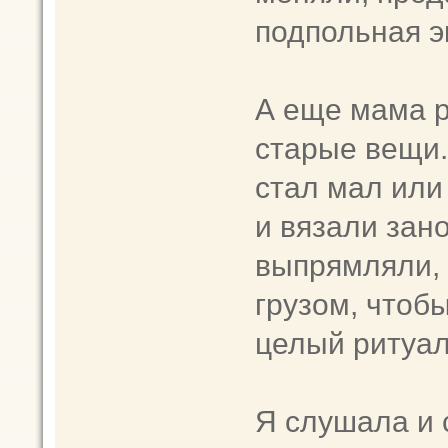
подпольная э
А еще мама р
старые вещи.
стал мал или
и вязали зан
выпрямляли, 
грузом, чтоб
целый ритуал
Я слушала и 