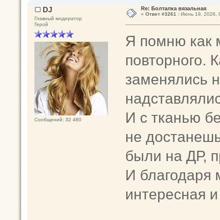
DJ
Re: Болталка вязальная
«
Ответ #3261 :
Июнь 19, 2026, 
Главный модератор
Герой
Я помню как 
повторного. 
заменялись н
надставлялис
И с тканью б
Сообщений: 32 480
не достанешь
были на ДР, 
И благодаря 
интересная 