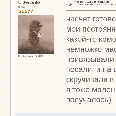
Svetlanka
Re: Болталка вязальная
«
Ответ #3260 :
Июнь 05, 2026, 
Герой
насчет готово
мои постоянн
какой-то ком
немножко ма
привязывали е
Сообщений: 12 819
чесали, и на
скручивали в
я тоже мален
получалось)