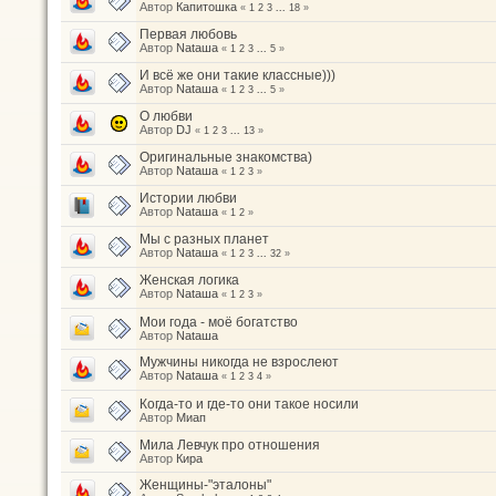
Автор
Капитошка
«
1
2
3
...
18
»
Первая любовь
Автор
Nataшa
«
1
2
3
...
5
»
И всё же они такие классные)))
Автор
Nataшa
«
1
2
3
...
5
»
О любви
Автор
DJ
«
1
2
3
...
13
»
Оригинальные знакомства)
Автор
Nataшa
«
1
2
3
»
Истории любви
Автор
Nataшa
«
1
2
»
Мы с разных планет
Автор
Nataшa
«
1
2
3
...
32
»
Женская логика
Автор
Nataшa
«
1
2
3
»
Мои года - моё богатство
Автор
Nataшa
Мужчины никогда не взрослеют
Автор
Nataшa
«
1
2
3
4
»
Когда-то и где-то они такое носили
Автор
Миап
Мила Левчук про отношения
Автор
Кира
Женщины-"эталоны"