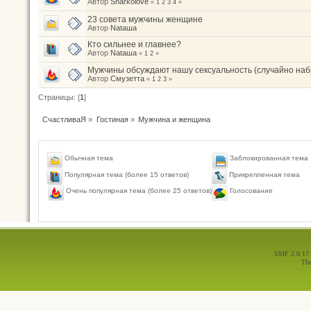
Автор
Snarkolove
«
1
2
3
4
»
23 совета мужчины женщине
Автор
Nataшa
Кто сильнее и главнее?
Автор
Nataшa
«
1
2
»
Мужчины обсуждают нашу сексуальность (случайно наб
Автор
Смузетта
«
1
2
3
»
Страницы: [
1
]
СчастливаЯ
»
Гостиная
»
Мужчина и женщина
Обычная тема
Заблокированная тема
Популярная тема (более 15 ответов)
Прикрепленная тема
Голосование
Очень популярная тема (более 25 ответов)
SMF 2.0.17
Th