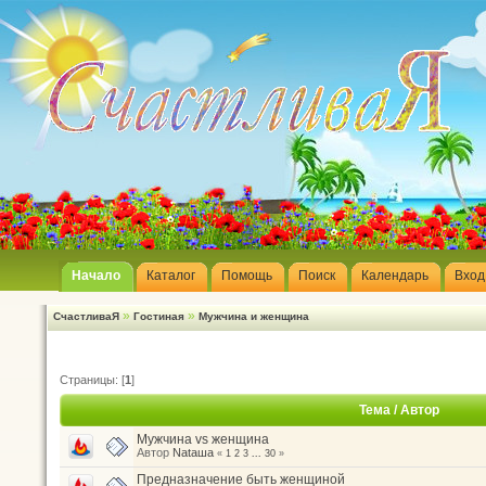
Начало
Каталог
Помощь
Поиск
Календарь
Вход
»
»
СчастливаЯ
Гостиная
Мужчина и женщина
Страницы: [
1
]
Тема
/
Автор
Мужчина vs женщина
Автор
Nataшa
«
1
2
3
...
30
»
Предназначение быть женщиной