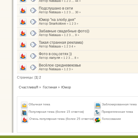
Автор
Nataшa
«
1
2
3
...
44
»
Подслушано в сети
Автор
Nataшa
«
1
2
3
...
30
»
Юмор "на злобу дня"
Автор
Snarkolove
«
1
2
3
»
Забавные свадебные фото))
Автор
Nataшa
«
1
2
3
...
9
»
Такая странная реклама)
Автор
Nataшa
«
1
2
3
4
»
Фото в соц.сетях ))
Автор
лапуля
«
1
2
3
...
8
»
Весёлое средневековье
Автор
Nataшa
«
1
2
3
»
Страницы: [
1
]
2
СчастливаЯ
»
Гостиная
»
Юмор
Обычная тема
Заблокированная тема
Популярная тема (более 15 ответов)
Прикрепленная тема
Голосование
Очень популярная тема (более 25 ответов)