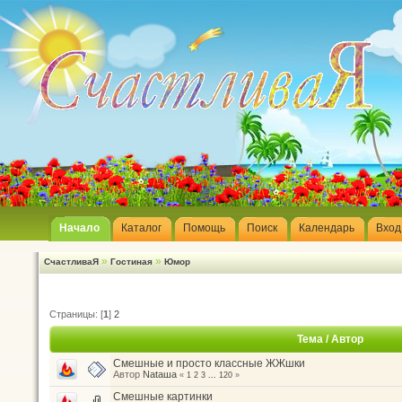
Начало
Каталог
Помощь
Поиск
Календарь
Вход
»
»
СчастливаЯ
Гостиная
Юмор
Страницы: [
1
]
2
Тема
/
Автор
Смешные и просто классные ЖЖшки
Автор
Nataшa
«
1
2
3
...
120
»
Смешные картинки