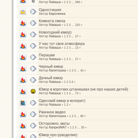
Автор
Nataшa
«
1
2
3
...
549
»
Одностишия
Автор
Каролинка
Комната смеха
Автор
Nataшa
«
1
2
3
...
210
»
Новогодний юмор)
Автор
Nataшa
«
1
2
3
...
27
»
У нас тут своя атмосфера
Автор
Nataшa
«
1
2
3
...
13
»
Перашки
Автор
Nataшa
«
1
2
3
...
27
»
Черный юмор
Автор
Капитошка
«
1
2
3
...
43
»
Дачный юмор
Автор
Nataшa
«
1
2
3
4
»
Юмор в коротких штанишках (не про наших детей)
Автор
Nataшa
«
1
2
3
...
72
»
Одесский юмор и колорит)
Автор
Nataшa
«
1
2
»
Ржачное видео
Автор
Капитошка
«
1
2
3
...
60
»
Осторожно, маты
Автор
КапризМА7
«
1
2
3
...
35
»
Юмор про рукоделие)