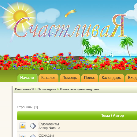
Начало
Каталог
Помощь
Поиск
Календарь
Вход
»
»
СчастливаЯ
Палисадник
Комнатное цветоводство
Страницы: [
1
]
Тема
/
Автор
Суккуленты
Автор
Nataшa
Орхидеи