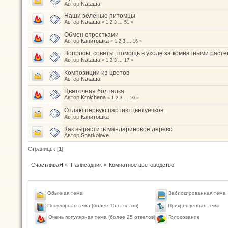
Автор
Nataшa
Наши зеленые питомцы
Автор
Nataшa
«
1
2
3
...
51
»
Обмен отростками
Автор
Капитошка
«
1
2
3
...
16
»
Вопросы, советы, помощь в уходе за комнатными раст
Автор
Nataшa
«
1
2
3
...
17
»
Композиции из цветов
Автор
Nataшa
Цветочная болталка
Автор
Krolchena
«
1
2
3
...
10
»
Отдаю первую партию цветуечков.
Автор
Капитошка
Как вырастить мандариновое дерево
Автор
Snarkolove
Страницы: [
1
]
СчастливаЯ
»
Палисадник
»
Комнатное цветоводство
Обычная тема
Заблокированная тема
Популярная тема (более 15 ответов)
Прикрепленная тема
Голосование
Очень популярная тема (более 25 ответов)