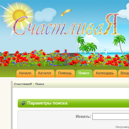
Начало
Каталог
Помощь
Поиск
Календарь
Вход
»
СчастливаЯ
Поиск
Параметры поиска
Искать:
Наприме