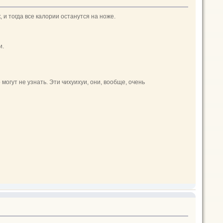
, и тогда все калории останутся на ноже.
и.
могут не узнать. Эти чихуихуи, они, вообще, очень