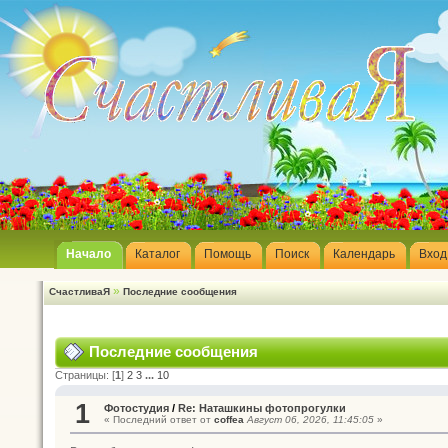
Начало
Каталог
Помощь
Поиск
Календарь
Вход
»
СчастливаЯ
Последние сообщения
Последние сообщения
Страницы: [
1
]
2
3
...
10
1
Фотостудия
/
Re: Наташкины фотопрогулки
« Последний ответ от
coffea
Август 06, 2026, 11:45:05
»