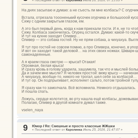
« Последний ответ от
Каролинка
Июль 26, 2026, 07:15:03
»
На днях засыпаю и думаю: а не съесть ли мне колбасы? С огурчико
Встала, отрезала тоооненький кусочек огурчика и большооой кусо
Сижу с одним закрытым глазом, ем.
А это был первый день, когда к нам приехали гости. И я, не то 
Сижу. Колбаса закончилась. Огурец остался. Думаю: какой-то ску
И тут на кухню заходит Оливер…
Оливер — это собака гостей. Ну не прям собака, а чихуахуа. Выгл
Я тут про гостей не совсем помню, а про Оливера, конечно, в упо
И вот он заходит такой деловой… на этих своих ножках. Шкварк-шк
самонадеянные.
А я краем глаза смотрю — крыса!! Отакая!
Огромная, белая крыса!
И сразу кровь в голову ударила, зашумела, так что и мыслей бол
Да и зачем мне мысли? Я человек простой: вижу крысу — начинаю
А чихуахуа, вообще-то, никого не трогал, шел себе за колбасой…
И тут ор. Он подпрыгивает, исполняет сальто, потом тройной тулу
Я сразу как-то замолчала. Всё вспомнила. Немного отдышалась.
И пошла спать.
Ложусь, сердце колотится, во рту нашла ещё колбасы, дожевываю
Полагаю, Оливер в другой комнате думал также.
vselen_naya
9
Юмор
/
Re: Смешные и просто классные ЖЖшки
« Последний ответ от
Каролинка
Июль 25, 2026, 21:47:07
»