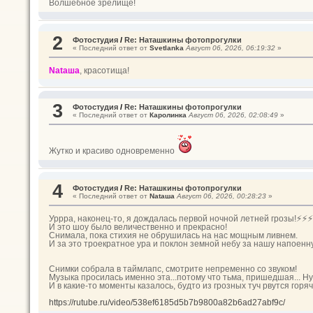
Волшебное зрелище!
2
Фотостудия
/
Re: Наташкины фотопрогулки
« Последний ответ от
Svetlanka
Август 06, 2026, 06:19:32
»
Nataшa
, красотища!
3
Фотостудия
/
Re: Наташкины фотопрогулки
« Последний ответ от
Каролинка
Август 06, 2026, 02:08:49
»
Жутко и красиво одновременно
4
Фотостудия
/
Re: Наташкины фотопрогулки
« Последний ответ от
Nataшa
Август 06, 2026, 00:28:23
»
Уррра, наконец-то, я дождалась первой ночной летней грозы!⚡⚡⚡
И это шоу было величественно и прекрасно!
Снимала, пока стихия не обрушилась на нас мощным ливнем.
И за это троекратное ура и поклон земной небу за нашу напоен
Снимки собрала в таймлапс, смотрите непременно со звуком!
Музыка просилась именно эта...потому что тьма, пришедшая... Ну
И в какие-то моменты казалось, будто из грозных туч рвутся гор
https://rutube.ru/video/538ef6185d5b7b9800a82b6ad27abf9c/