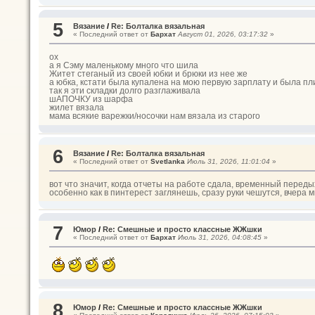
5
Вязание
/
Re: Болталка вязальная
« Последний ответ от
Бархат
Август 01, 2026, 03:17:32
»
ох
а я Сэму маленькому много что шила
Житет стеганый из своей юбки и брюки из нее же
а юбка, кстати была купалена на мою первую зарплату и была пл
так я эти складки долго разглаживала
шАПОЧКУ из шарфа
жилет вязала
мама всякие варежки/носочки нам вязала из старого
6
Вязание
/
Re: Болталка вязальная
« Последний ответ от
Svetlanka
Июль 31, 2026, 11:01:04
»
вот что значит, когда отчеты на работе сдала, временный переды
особенно как в пинтерест заглянешь, сразу руки чешутся, вчера 
7
Юмор
/
Re: Смешные и просто классные ЖЖшки
« Последний ответ от
Бархат
Июль 31, 2026, 04:08:45
»
8
Юмор
/
Re: Смешные и просто классные ЖЖшки