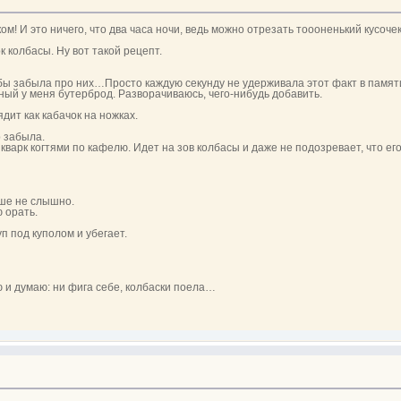
м! И это ничего, что два часа ночи, ведь можно отрезать тоооненький кусочек
к колбасы. Ну вот такой рецепт.
чтобы забыла про них…Просто каждую секунду не удерживала этот факт в памят
чный у меня бутерброд. Разворачиваюсь, чего-нибудь добавить.
ядит как кабачок на ножках.
р забыла.
варк когтями по кафелю. Идет на зов колбасы и даже не подозревает, что его 
ьше не слышно.
 орать.
п под куполом и убегает.
 и думаю: ни фига себе, колбаски поела…