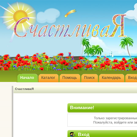
Начало
Каталог
Помощь
Поиск
Календарь
Вход
СчастливаЯ
Внимание!
Только зарегистрированные
Пожалуйста, войдите или
з
Вход