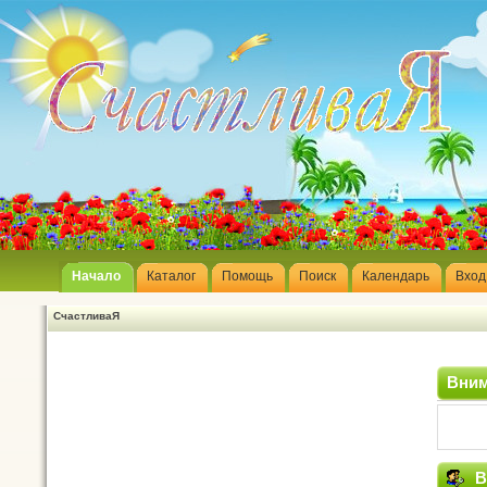
Начало
Каталог
Помощь
Поиск
Календарь
Вход
СчастливаЯ
Вним
В