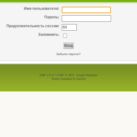
Имя пользователя:
Пароль:
Продолжительность сессии:
Запомнить:
Забыли пароль?
SMF 2.0.17
|
SMF © 2011
,
Simple Machines
Theme Sunshine by
fussilet