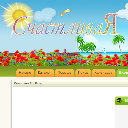
Начало
Каталог
Помощь
Поиск
Календарь
Вход
»
СчастливаЯ
Вход
В