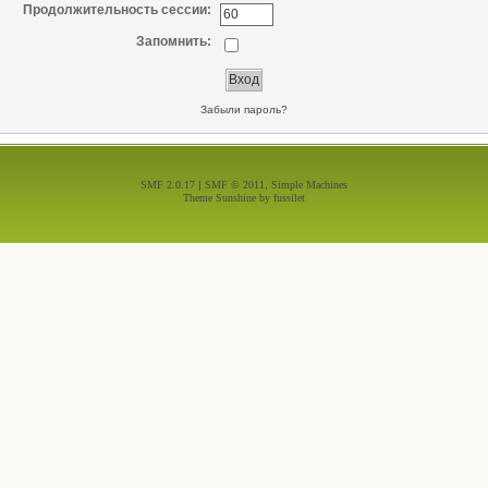
Продолжительность сессии:
Запомнить:
Забыли пароль?
SMF 2.0.17
|
SMF © 2011
,
Simple Machines
Theme Sunshine by
fussilet