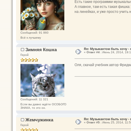
Есть такие программки музыкальн
А главное, там есть такая фишка:
на линейках, и уже просто учить н
Сообщений: 91 860
Всё к лучшему
Зимняя Кошка
Re: Музыкантом быть хочу - п
«
Ответ #4 :
Июнь 24, 2014, 19:1
Герой
Оля, скачай учебник автор Фридк
Сообщений: 11 321
Если вы давно ждёте ОСОБОГО
ЗНАКА, то это он.
Жемчужинка
Re: Музыкантом быть хочу - п
«
Ответ #5 :
Июнь 25, 2014, 11:5
Герой