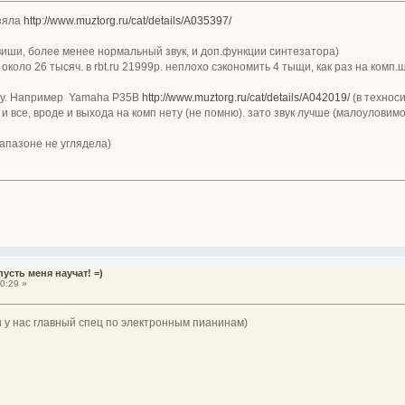
взяла
http://www.muztorg.ru/cat/details/A035397/
виши, более менее нормальный звук, и доп.функции синтезатора)
 около 26 тысяч. в rbt.ru 21999р. неплохо сэкономить 4 тыщи, как раз на комп.
аху. Например Yamaha P35B
http://www.muztorg.ru/cat/details/A042019/
(в техноси
и все, вроде и выхода на комп нету (не помню). зато звук лучше (малоуловимо
апазоне не углядела)
усть меня научат! =)
0:29 »
он у нас главный спец по электронным пианинам)