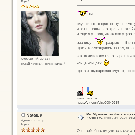
Герой
гы
слушти, вот я щас нотную грамот
я вот напримерно в результате 2х з
и еще я узнала, что клава у форте
разному!
разрыв шаблона) 
щас я тормознулась на том, что и 
как на линейках то ноты различ
Сообщений: 30 714
конце концов?
отдай печеньки всяк входящий
щота я подозреваю смутно, что н
www.miap.me
https://vk.com/club68046295
Nataшa
Re: Музыкантом быть хочу - п
«
Ответ #1 :
Июнь 24, 2014, 16:2
Администратор
Герой
Оль, тебе бы самоучитель скачат