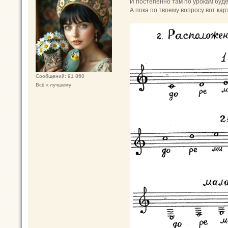
И постепенно там по урокам будеш
А пока по твоему вопросу вот карт
Сообщений: 91 860
Всё к лучшему