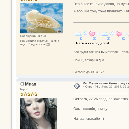
Это было конечно давно, но музык
А вообще хочу тоже пианинко. Ол
Сообщений: 8 508
Примерила счастье....а мне
идет! Буду носить ))))
Все будет так, как ты мечтаешь, толь
Помни, сахар на дне.
Gerbera до 13.04.17г
Миап
Re: Музыкантом быть хочу - п
«
Ответ #6 :
Июнь 25, 2014, 12:2
Герой
Gerbera
, 22-26 среднее качество
Оль, спасибо, поищу
Наташ, спасибо =)