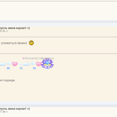
усть меня научат! =)
2:31 »
уб уложиться можно
ко подожди.
усть меня научат! =)
7:36 »