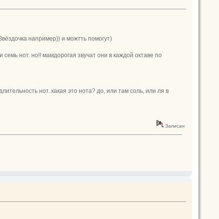
Звёздочка например)) и можтть помогут)
и семь нот. но!! мамдорогая звучат они в каждой октаве по
 длительность нот..какая это нота? до, или там соль, или ля в
Записан