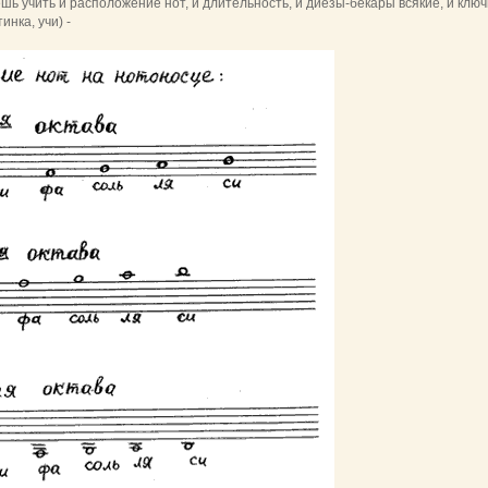
ь учить и расположение нот, и длительность, и диезы-бекары всякие, и ключи,
инка, учи) -