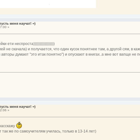
усть меня научат! =)
7:00 »
и ети неспроста)))))))))))))))))
лей не скачала) и получается, что один кусок понятнее там, а другой сям, в к
ем авторы думают "это итак понятно") и опускают в книгах..а мне вот вапще не 
усть меня научат! =)
2:06 »
 расскажу
т так же по самоучителям училась, только в 13-14 лет)