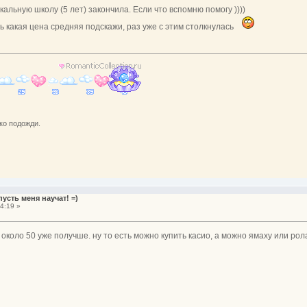
альную школу (5 лет) закончила. Если что вспомню помогу ))))
ь какая цена средняя подскажи, раз уже с этим столкнулась
ко подожди.
усть меня научат! =)
4:19 »
. около 50 уже получше. ну то есть можно купить касио, а можно ямаху или рол