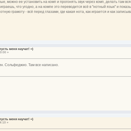
ые, можно ее установить на комп и прогонять звук через комп, делать там вс
 играешь, что угодно, а на компе это переводится всё в "нотный язык" и пока
отную грамоту - всё перед глазами, где какая нота, как играется и как записыв
усть меня научат! =)
0:00 »
ин. Сольфеджио. Там все написано.
усть меня научат! =)
4:10 »