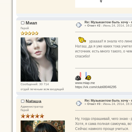
Миап
Re: Музыкантом быть хочу - п
«
Ответ #2 :
Июнь 24, 2014, 16:2
Герой
ураааа!! я знала что линейк
Наташ, да я уже каких тока учите
источник. есть много такого, о ч
спасибо!
www.miap.me
Сообщений: 30 714
https://vk.com/club68046295
отдай печеньки всяк входящий
Nataшa
Re: Музыкантом быть хочу - п
«
Ответ #3 :
Июнь 24, 2014, 16:3
Администратор
Герой
Ну, тогда спрашивай, чего знаю -
Хотя, я сама полная самоучка, во
Сейчас намного проще учиться.