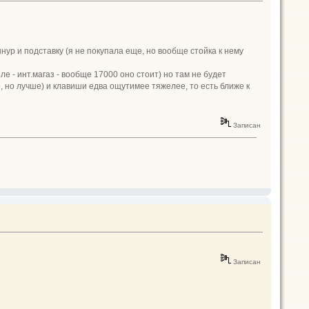
шнур и подставку (я не покупала еще, но вообще стойка к нему
ле - инт.магаз - вообще 17000 оно стоит) но там не будет
, но лучше) и клавиши едва ощутимее тяжелее, то есть ближе к
Записан
Записан