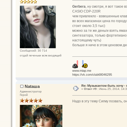
Gerbera
, ну смотри, я вот такое 
CASIO CDP-220R
чем привлекло - взвешенные кла
во всех магазинах цена по городу
стоит около 3,5 тыс)
можно за те же деньги взять ям
синтезатора, только фортепиано 
настоящему чуть)
больше я ничо в этом ценовом ди
Сообщений: 30 714
отдай печеньки всяк входящий
www.miap.me
https://vk.com/club68046295
Nataшa
Re: Музыкантом быть хочу - п
«
Ответ #9 :
Июнь 25, 2014, 14:3
Администратор
Герой
Надо в эту тему Сигму позвать, 