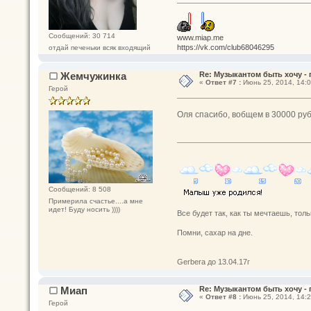
Сообщений: 30 714
www.miap.me
https://vk.com/club68046295
отдай печеньки всяк входящий
Жемчужинка
Re: Музыкантом быть хочу - п
«
Ответ #7 :
Июнь 25, 2014, 14:0
Герой
Оля спасибо, вобщем в 30000 р
Сообщений: 8 508
Примерила счастье....а мне
идет! Буду носить ))))
Все будет так, как ты мечтаешь, толь
Помни, сахар на дне.
Gerbera до 13.04.17г
Миап
Re: Музыкантом быть хочу - п
«
Ответ #8 :
Июнь 25, 2014, 14:2
Герой