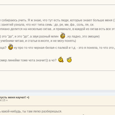
у собираюсь учить. Я ж знаю, что тут есть люди, которые знают больше меня (
анятий узнала, что нот типа семь : до, ре, ми, фа , соль, ля, си.
пиано делится на несколько октав...и прикиньте, в каждой из октав есть все эт
это "до", и это "до", а звук разный млин
..ну ладно, это эмоции)
учебники читаю, и статьи в инэте, и не могу понять)
аюца?
ну про то что черная-белая-с палкой и т.д. - это я поняла, то что это
омер линейки тоже чота значит)) а чо?
усть меня научат! =)
4:15 »
ь какой-нибудь, ты там легко разберешься.