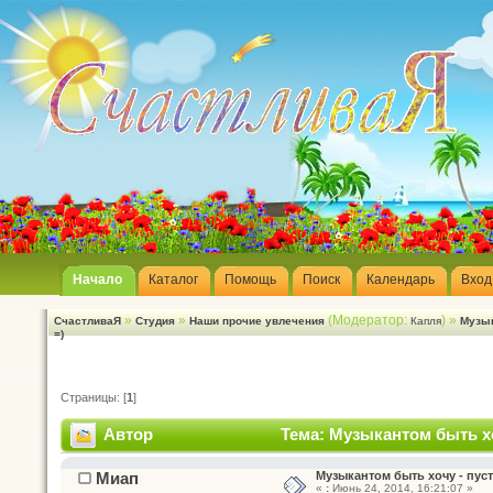
Начало
Каталог
Помощь
Поиск
Календарь
Вход
»
»
(Модератор:
) »
СчастливаЯ
Студия
Наши прочие увлечения
Капля
Музык
=)
Страницы: [
1
]
Автор
Тема: Музыкантом быть хо
Миап
Музыкантом быть хочу - пуст
«
:
Июнь 24, 2014, 16:21:07 »