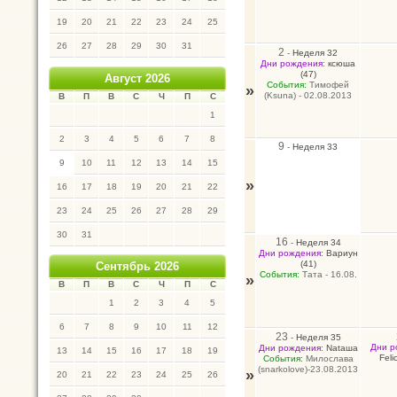
19
20
21
22
23
24
25
26
27
28
29
30
31
2
-
Неделя 32
Дни рождения:
ксюша
(47)
Август 2026
События:
Тимофей
»
(Ksuna) - 02.08.2013
В
П
В
С
Ч
П
С
1
2
3
4
5
6
7
8
9
-
Неделя 33
9
10
11
12
13
14
15
»
16
17
18
19
20
21
22
23
24
25
26
27
28
29
30
31
16
-
Неделя 34
Дни рождения:
Вариун
(41)
Сентябрь 2026
События:
Тата - 16.08.
»
В
П
В
С
Ч
П
С
1
2
3
4
5
6
7
8
9
10
11
12
23
-
Неделя 35
Дни р
Дни рождения:
Nataшa
13
14
15
16
17
18
19
Felic
События:
Милослава
(snarkolove)-23.08.2013
»
20
21
22
23
24
25
26