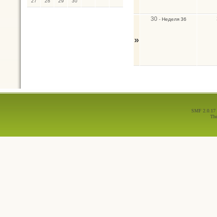
27
28
29
30
30
-
Неделя 36
»
SMF 2.0.17
Th