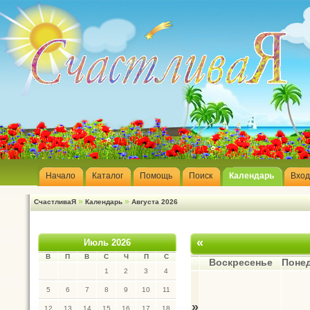
Начало
Каталог
Помощь
Поиск
Календарь
Вход
»
»
СчастливаЯ
Календарь
Августа 2026
«
Июль 2026
В
П
В
С
Ч
П
С
Воскресенье
Поне
1
2
3
4
5
6
7
8
9
10
11
»
12
13
14
15
16
17
18