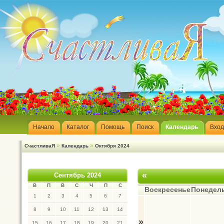
Начало
Каталог
Помощь
Поиск
Календарь
Вход
»
»
СчастливаЯ
Календарь
Октября 2024
«
Сентябрь 2024
В
П
В
С
Ч
П
С
Воскресенье
Понедел
1
2
3
4
5
6
7
8
9
10
11
12
13
14
»
15
16
17
18
19
20
21