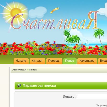
Начало
Каталог
Помощь
Поиск
Календарь
Вход
»
СчастливаЯ
Поиск
Параметры поиска
Искать:
Наприме