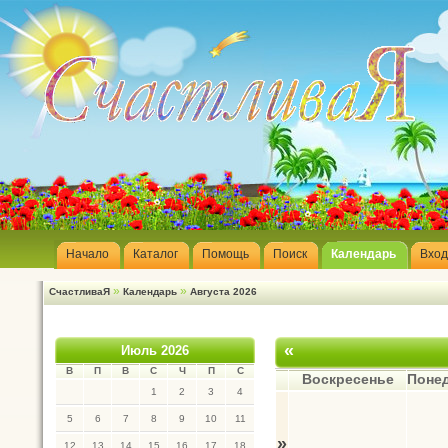
Начало
Каталог
Помощь
Поиск
Календарь
Вход
»
»
СчастливаЯ
Календарь
Августа 2026
«
Июль 2026
В
П
В
С
Ч
П
С
Воскресенье
Поне
1
2
3
4
5
6
7
8
9
10
11
»
12
13
14
15
16
17
18