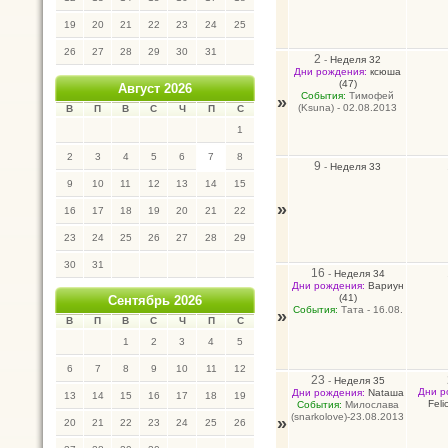
19
20
21
22
23
24
25
26
27
28
29
30
31
2
-
Неделя 32
Дни рождения:
ксюша
(47)
Август 2026
События:
Тимофей
»
(Ksuna) - 02.08.2013
В
П
В
С
Ч
П
С
1
2
3
4
5
6
7
8
9
-
Неделя 33
9
10
11
12
13
14
15
»
16
17
18
19
20
21
22
23
24
25
26
27
28
29
30
31
16
-
Неделя 34
Дни рождения:
Вариун
(41)
Сентябрь 2026
События:
Тата - 16.08.
»
В
П
В
С
Ч
П
С
1
2
3
4
5
6
7
8
9
10
11
12
23
-
Неделя 35
Дни р
Дни рождения:
Nataшa
13
14
15
16
17
18
19
Felic
События:
Милослава
(snarkolove)-23.08.2013
»
20
21
22
23
24
25
26