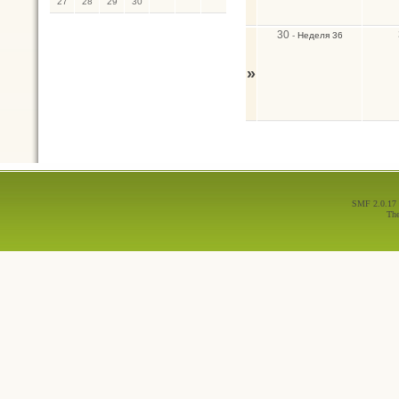
27
28
29
30
30
-
Неделя 36
»
SMF 2.0.17
Th