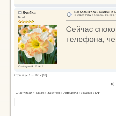
Sve4ka
Re: Автошкола и экзамен в 
«
Ответ #257 :
Декабрь 16, 2017,
Герой
Сейчас споко
телефона, че
Сообщений: 22 942
Страницы:
1
...
16
17
[
18
]
«
СчастливаЯ
»
Гараж
»
За рулём
»
Автошкола и экзамен в ГАИ