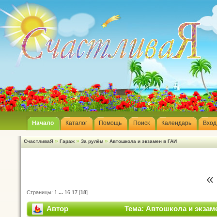
Начало
Каталог
Помощь
Поиск
Календарь
Вход
»
»
»
СчастливаЯ
Гараж
За рулём
Автошкола и экзамен в ГАИ
«
Страницы:
1
...
16
17
[
18
]
Автор
Тема: Автошкола и экзаме