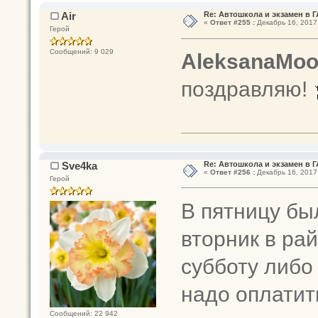
Air
Re: Автошкола и экзамен в 
«
Ответ #255 :
Декабрь 16, 2017,
Герой
Сообщений: 9 029
AleksanaMo
поздравляю!
Sve4ka
Re: Автошкола и экзамен в 
«
Ответ #256 :
Декабрь 16, 2017,
Герой
В пятницу бы
вторник в ра
субботу либо
надо оплатить
Сообщений: 22 942