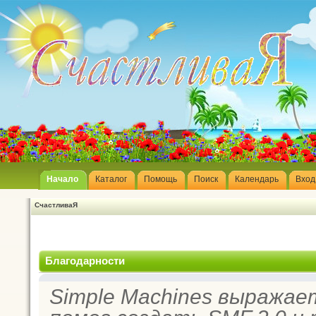
Начало
Каталог
Помощь
Поиск
Календарь
Вход
СчастливаЯ
Благодарности
Simple Machines выражае