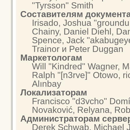
"Tyrsson" Smith
Составителям документ
Irisado, Joshua "groundu
Chainy, Daniel Diehl, Da
Spence, Jack "akabugeye
Trainor и Peter Duggan
Маркетологам
Will "Kindred" Wagner, 
Ralph "[n3rve]" Otowo, r
Alınbay
Локализаторам
Francisco "d3vcho" Domí
Novaković, Relyana, Rob
Администраторам серве
Derek Schwab, Michael J