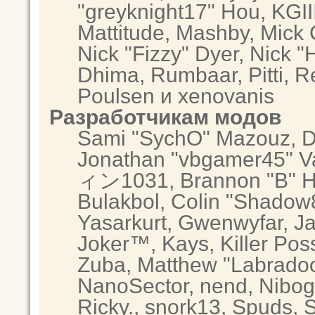
"greyknight17" Hou, KGIII,
Mattitude, Mashby, Mick G.
Nick "Fizzy" Dyer, Nick "
Dhima, Rumbaar, Pitti, 
Poulsen и xenovanis
Разработчикам модов
Sami "SychO" Mazouz, D
Jonathan "vbgamer45" Va
ィン1031, Brannon "B" Hal
Bulakbol, Colin "Shadow8
Yasarkurt, Gwenwyfar, Ja
Joker™, Kays, Killer Po
Zuba, Matthew "Labradood
NanoSector, nend, Nibogo
Ricky., snork13, Spuds, 