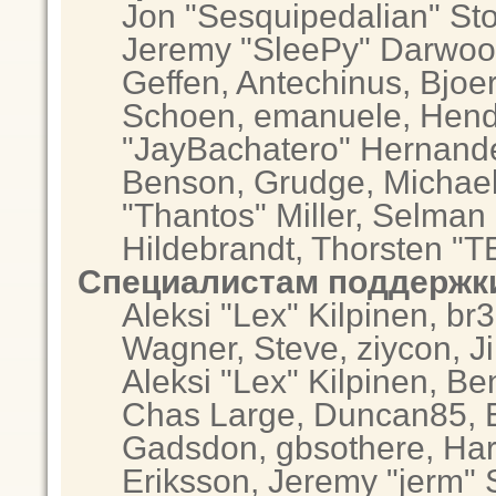
Jon "Sesquipedalian" Sto
Jeremy "SleePy" Darwoo
Geffen, Antechinus, Bjoer
Schoen, emanuele, Hendr
"JayBachatero" Hernande
Benson, Grudge, Michae
"Thantos" Miller, Selman
Hildebrandt, Thorsten "T
Специалистам поддержк
Aleksi "Lex" Kilpinen, br
Wagner, Steve, ziycon, Ji
Aleksi "Lex" Kilpinen, Be
Chas Large, Duncan85, El
Gadsdon, gbsothere, Har
Eriksson, Jeremy "jerm" 