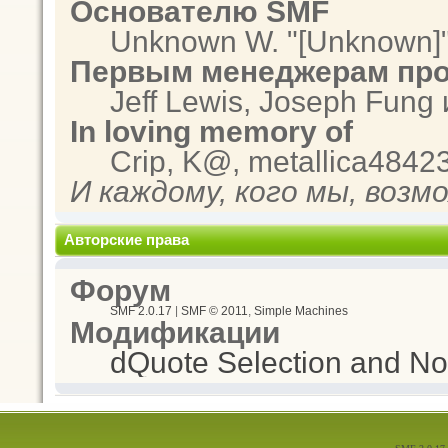
Основателю SMF
Unknown W. "[Unknown]"
Первым менеджерам про
Jeff Lewis, Joseph Fung
In loving memory of
Crip, K@, metallica4842
И каждому, кого мы, возм
Авторские права
Форум
SMF 2.0.17
|
SMF © 2011
,
Simple Machines
Модификации
dQuote Selection and Not