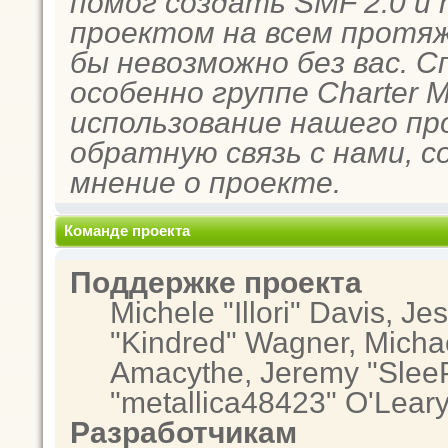
помог создать SMF 2.0 и
проектом на всем протяж
бы невозможно без вас. 
особенно группе Charter 
использование нашего пр
обратную связь с нами, с
мнение о проекте.
Команде проекта
Поддержке проекта
Michele "Illori" Davis, Je
"Kindred" Wagner, Micha
Amacythe, Jeremy "SleeP
"metallica48423" O'Lear
Разработчикам