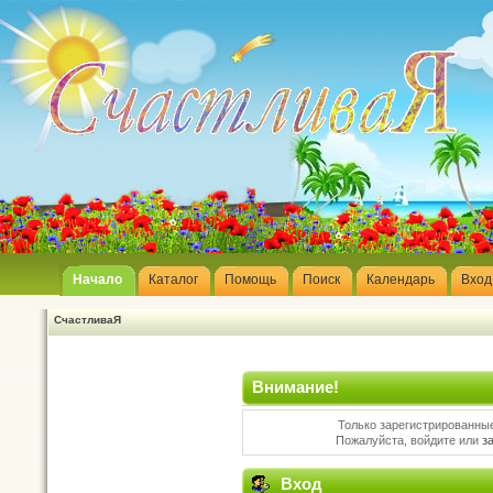
Начало
Каталог
Помощь
Поиск
Календарь
Вход
СчастливаЯ
Внимание!
Только зарегистрированные
Пожалуйста, войдите или
з
Вход