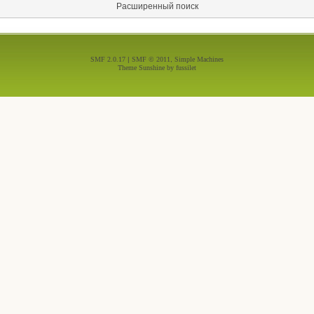
Расширенный поиск
SMF 2.0.17
|
SMF © 2011
,
Simple Machines
Theme Sunshine by
fussilet