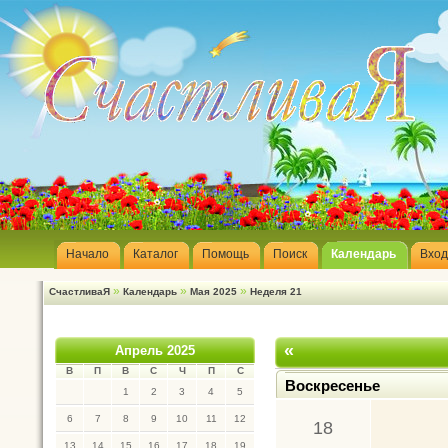
Начало
Каталог
Помощь
Поиск
Календарь
Вход
»
»
»
СчастливаЯ
Календарь
Мая 2025
Неделя 21
«
Апрель 2025
В
П
В
С
Ч
П
С
Воскресенье
1
2
3
4
5
6
7
8
9
10
11
12
18
13
14
15
16
17
18
19