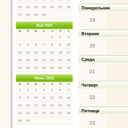
20
21
22
23
24
25
26
Понедельник
27
28
29
30
19
Май 2025
В
П
В
С
Ч
П
С
Вторник
1
2
3
20
4
5
6
7
8
9
10
11
12
13
14
15
16
17
Среда
18
19
20
21
22
23
24
25
26
27
28
29
30
31
21
Июнь 2025
В
П
В
С
Ч
П
С
Четверг
1
2
3
4
5
6
7
22
8
9
10
11
12
13
14
15
16
17
18
19
20
21
Пятница
22
23
24
25
26
27
28
29
30
23