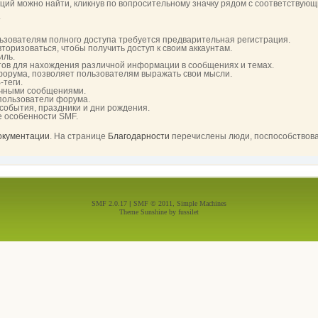
й можно найти, кликнув по вопросительному значку рядом с соответствующи
.
ьзователям полного доступа требуется предварительная регистрация.
торизоваться, чтобы получить доступ к своим аккаунтам.
иль.
тов для нахождения различной информации в сообщениях и темах.
 форума, позволяет пользователям выражать свои мысли.
-теги.
ичными сообщениями.
 пользователи форума.
 события, праздники и дни рождения.
е особенности SMF.
документации
. На странице
Благодарности
перечислены люди, поспособствов
SMF 2.0.17
|
SMF © 2011
,
Simple Machines
Theme Sunshine by
fussilet