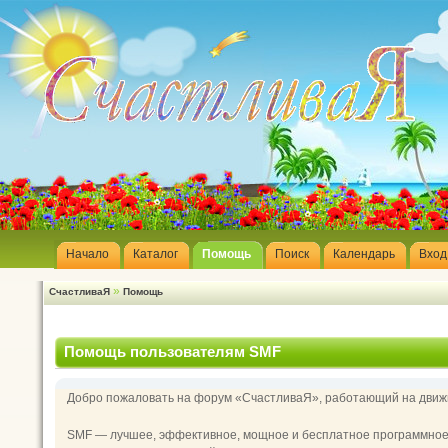
Начало
Каталог
Помощь
Поиск
Календарь
Вход
»
СчастливаЯ
Помощь
Помощь пользователям SMF
Добро пожаловать на форум «СчастливаЯ», работающий на движк
SMF — лучшее, эффективное, мощное и бесплатное программное р