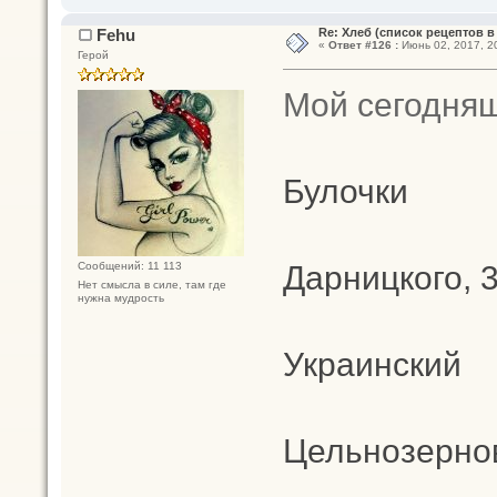
Fehu
Re: Хлеб (список рецептов в
«
Ответ #126 :
Июнь 02, 2017, 20
Герой
Мой сегодняш
Булочки
Дарницкого, 3
Сообщений: 11 113
Нет смысла в силе, там где
нужна мудрость
Украинский
Цельнозерно