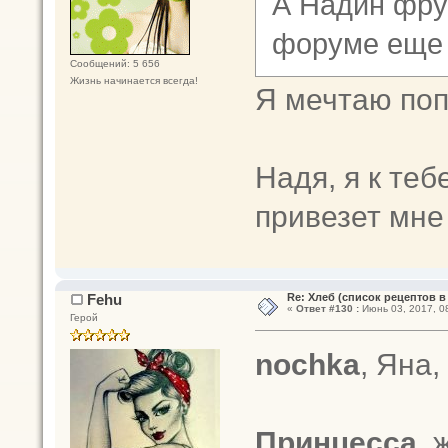
А Надин фрук
форуме еще
Сообщений: 5 656
Жизнь начинается всегда!
Я мечтаю по
Надя, я к теб
привезет мн
Fehu
Re: Хлеб (список рецептов в
«
Ответ #130 :
Июнь 03, 2017, 08
Герой
nochka
, Яна
Принцесса
,