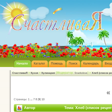
Начало
Каталог
Помощь
Поиск
Календарь
Вход
»
»
(Модератор:
) »
СчастливаЯ
Кухня
Кулинария
Snarkolove
Хлеб (список ре
«
Страницы:
1
...
7
8
[
9
]
10
Автор
Тема: Хлеб (список рецеп