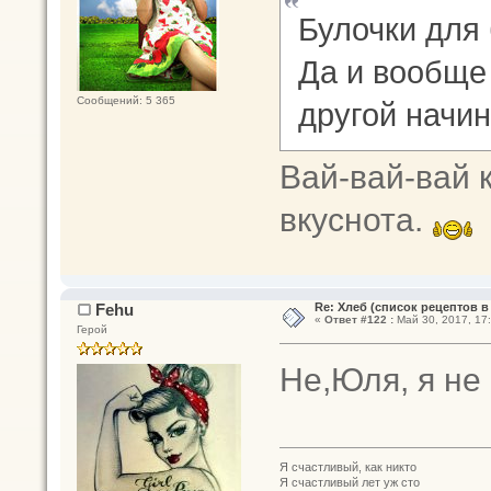
Булочки для 
Да и вообще
Сообщений: 5 365
другой начи
Вай-вай-вай к
вкуснота.
Fehu
Re: Хлеб (список рецептов в
«
Ответ #122 :
Май 30, 2017, 17:
Герой
Не,Юля, я не
Я счастливый, как никто
Я счастливый лет уж сто