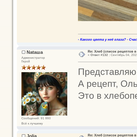
- Какого цвета у неё глаза? - Сча
Nataшa
Re: Хлеб (список рецептов в
«
Ответ #132 :
Сентябрь 04, 2023
Администратор
Герой
Представляю,
А рецепт, Ол
Это в хлебоп
Сообщений: 91 860
Всё к лучшему
Jolia
Re: Хлеб (список рецептов в