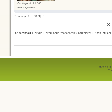
Сообщений: 91 860
Всё к лучшему
Страницы:
1
...
7
8
[
9
]
10
«
СчастливаЯ
»
Кухня
»
Кулинария
(Модератор:
Snarkolove
) »
Хлеб (список
SMF 2.0.17
Th