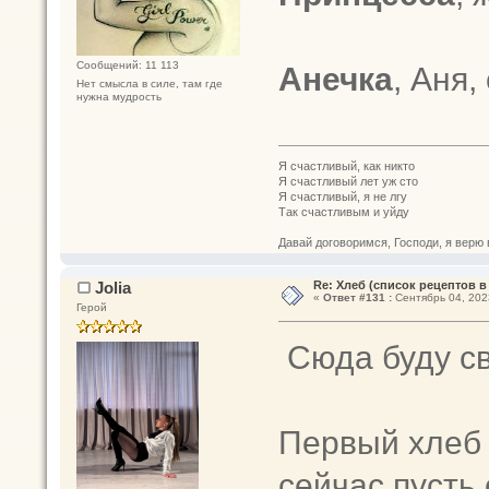
Сообщений: 11 113
Анечка
, Аня
Нет смысла в силе, там где
нужна мудрость
Я счастливый, как никто
Я счастливый лет уж сто
Я счастливый, я не лгу
Так счастливым и уйду
Давай договоримся, Господи, я верю 
Jolia
Re: Хлеб (список рецептов в
«
Ответ #131 :
Сентябрь 04, 2023
Герой
Сюда буду св
Первый хлеб 
сейчас пусть