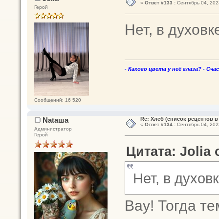
«
Ответ #133 :
Сентябрь 04, 2023
Герой
Нет, в духовк
- Какого цвета у неё глаза? - Сча
Сообщений: 16 520
Nataшa
Re: Хлеб (список рецептов в
«
Ответ #134 :
Сентябрь 04, 2023
Администратор
Герой
Цитата: Jolia 
Нет, в духов
Вау! Тогда т