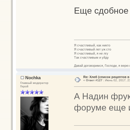
Еще сдобное
Я счастливый, как никто
Я счастливый лет уж сто
Я счастливый, я не лгу
Так счастливым и уйду
Давай договоримся, Господи, я верю 
Nochka
Re: Хлеб (список рецептов в
«
Ответ #127 :
Июнь 02, 2017, 21
Главный модератор
Герой
А Надин фрук
форуме еще