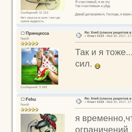
Я счастливый, я не лгу
Так счастливым и уйду
Сообщений: 11 113
Давай договоримся, Господи, я верю 
Нет смысла в силе, там где
нужна мудрость
Принцесса
Re: Хлеб (список рецептов в
«
Ответ #123 :
Май 30, 2017, 17:
Герой
Так и я тоже.
сил.
Сообщений: 5 365
Fehu
Re: Хлеб (список рецептов в
«
Ответ #124 :
Май 30, 2017, 17:
Герой
я временно,ч
ограничени