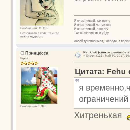
Я счастливый, как никто
Я счастливый лет уж сто
Сообщений: 11 113
Я счастливый, я не лгу
Так счастливым и уйду
Нет смысла в силе, там где
нужна мудрость
Давай договоримся, Господи, я верю 
Принцесса
Re: Хлеб (список рецептов в
«
Ответ #125 :
Май 30, 2017, 19:
Герой
Цитата: Fehu о
я временно,ч
ограничени
Сообщений: 5 365
Хитренькая