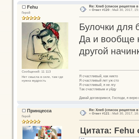
Fehu
Re: Хлеб (список рецептов в
«
Ответ #120 :
Май 30, 2017, 15:
Герой
Булочки для 
Да и вообще 
другой начин
Сообщений: 11 113
Я счастливый, как никто
Нет смысла в силе, там где
Я счастливый лет уж сто
нужна мудрость
Я счастливый, я не лгу
Так счастливым и уйду
Давай договоримся, Господи, я верю 
Принцесса
Re: Хлеб (список рецептов в
«
Ответ #121 :
Май 30, 2017, 16:
Герой
Цитата: Fehu о