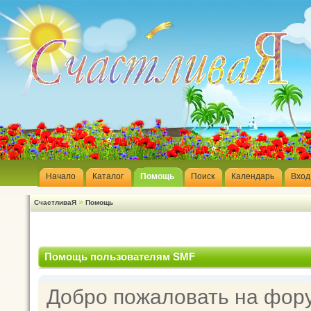
Начало
Каталог
Помощь
Поиск
Календарь
Вход
»
СчастливаЯ
Помощь
Помощь пользователям SMF
Добро пожаловать на фор