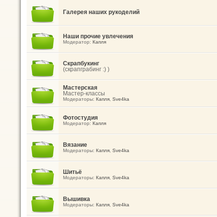
Галерея наших рукоделий
Наши прочие увлечения
Модератор:
Капля
Скрапбукинг
(скрапграбинг :) )
Мастерская
Мастер-классы
Модераторы:
Капля
,
Sve4ka
Фотостудия
Модератор:
Капля
Вязание
Модераторы:
Капля
,
Sve4ka
Шитьё
Модераторы:
Капля
,
Sve4ka
Вышивка
Модераторы:
Капля
,
Sve4ka