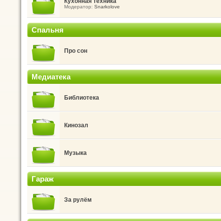
Кухонная техника
Модератор:
Snarkolove
Спальня
Про сон
Медиатека
Библиотека
Кинозал
Музыка
Гараж
За рулём