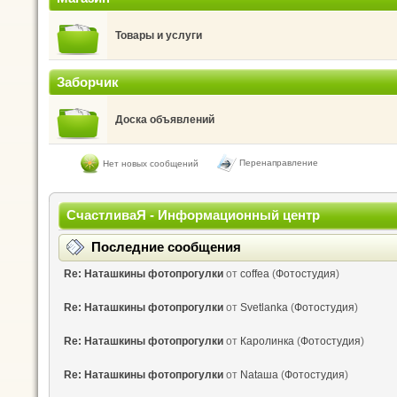
Товары и услуги
Заборчик
Доска объявлений
Перенаправление
Нет новых сообщений
СчастливаЯ - Информационный центр
Последние сообщения
Re: Наташкины фотопрогулки
от
coffea
(
Фотостудия
)
Re: Наташкины фотопрогулки
от
Svetlanka
(
Фотостудия
)
Re: Наташкины фотопрогулки
от
Каролинка
(
Фотостудия
)
Re: Наташкины фотопрогулки
от
Nataшa
(
Фотостудия
)