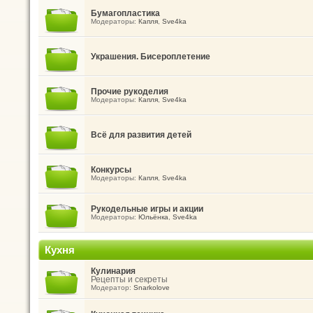
Бумагопластика
Модераторы:
Капля
,
Sve4ka
Украшения. Бисероплетение
Прочие рукоделия
Модераторы:
Капля
,
Sve4ka
Всё для развития детей
Конкурсы
Модераторы:
Капля
,
Sve4ka
Рукодельные игры и акции
Модераторы:
Юльёнка
,
Sve4ka
Кухня
Кулинария
Рецепты и секреты
Модератор:
Snarkolove