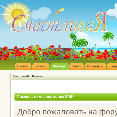
Начало
Каталог
Помощь
Поиск
Календарь
Вход
»
СчастливаЯ
Помощь
Помощь пользователям SMF
Добро пожаловать на фор