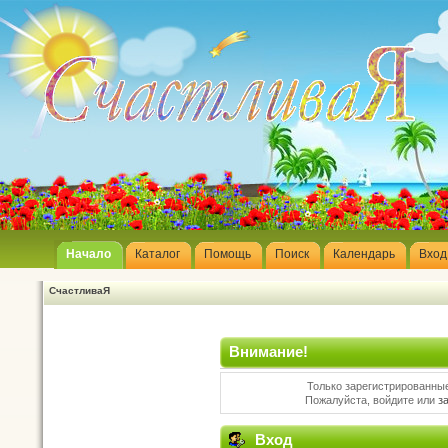
Начало
Каталог
Помощь
Поиск
Календарь
Вход
СчастливаЯ
Внимание!
Только зарегистрированные
Пожалуйста, войдите или
з
Вход