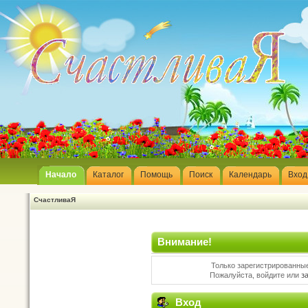
Начало
Каталог
Помощь
Поиск
Календарь
Вход
СчастливаЯ
Внимание!
Только зарегистрированные
Пожалуйста, войдите или
з
Вход