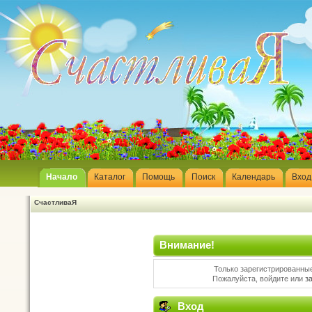
Начало
Каталог
Помощь
Поиск
Календарь
Вход
СчастливаЯ
Внимание!
Только зарегистрированные
Пожалуйста, войдите или
з
Вход