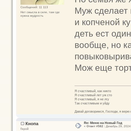
Муж сделает 
Сообщений: 11 113
Нет смысла в силе, там где
нужна мудрость
и копченой к
деть ест один
вообще, но 
повыковырива
Мож еще тор
Я счастливый, как никто
Я счастливый лет уж сто
Я счастливый, я не лгу
Так счастливым и уйду
Давай договоримся, Господи, я верю 
Кнопа
Re: Меню на Новый Год
«
Ответ #582 :
Декабрь 29, 2024,
Герой