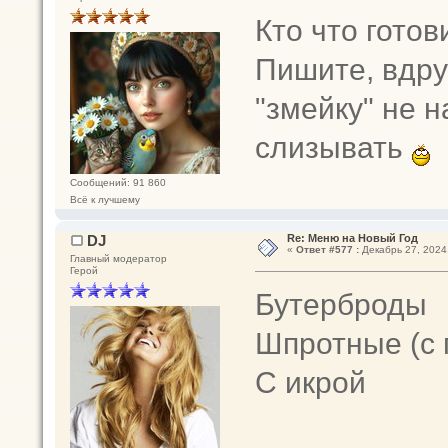
Кто что готов
Пишите, вдру
"змейку" не н
слизывать
Сообщений: 91 860
Всё к лучшему
DJ
Re: Меню на Новый Год
«
Ответ #577 :
Декабрь 27, 2024,
Главный модератор
Герой
Бутерброды
Шпротные (с 
С икрой