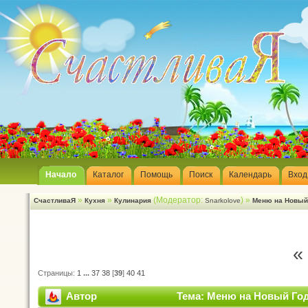
Начало
Каталог
Помощь
Поиск
Календарь
Вход
»
»
(Модератор:
) »
СчастливаЯ
Кухня
Кулинария
Snarkolove
Меню на Новый
«
Страницы:
1
...
37
38
[
39
]
40
41
Автор
Тема: Меню на Новый Год