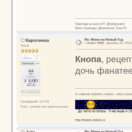
Приходи ко мне вТГ @tohasvami
Мои страницы (Дневничок Тони Р)
Каролинка
Re: Меню на Новый Год
«
Ответ #583 :
Декабрь 29, 2024,
Герой
Кнопа
, рецеп
дочь фанатее
А главное помнить нужно - никто нико
Сообщений: 13 279
Fuck...тически всё замечательно!
http://button.dekel.ru/
Re: Меню на Новый Год