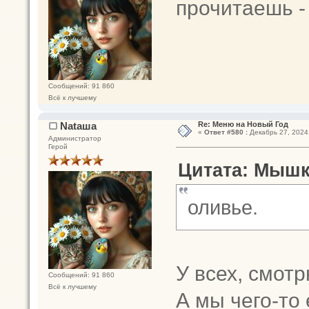
прочитаешь -
Сообщений: 91 860
Всё к лучшему
Nataшa
Re: Меню на Новый Год
«
Ответ #580 :
Декабрь 27, 2024,
Администратор
Герой
Цитата: Мышка
оливье.
У всех, смот
Сообщений: 91 860
Всё к лучшему
А мы чего-то