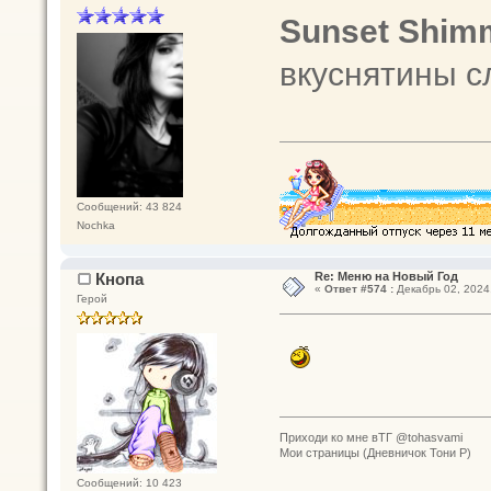
Sunset Shim
вкуснятины с
Сообщений: 43 824
Nochka
Кнопа
Re: Меню на Новый Год
«
Ответ #574 :
Декабрь 02, 2024,
Герой
Приходи ко мне вТГ @tohasvami
Мои страницы (Дневничок Тони Р)
Сообщений: 10 423