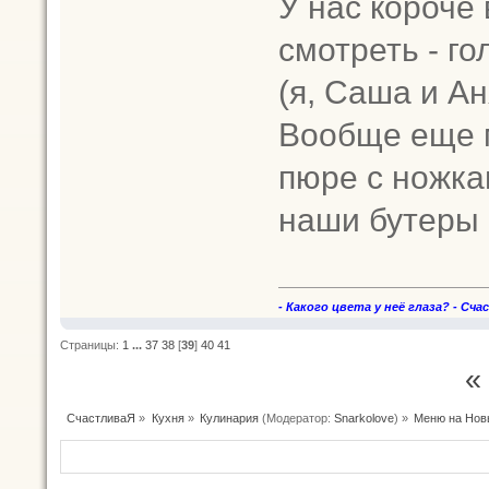
У нас короче 
смотреть - го
(я, Саша и Ан
Вообще еще 
пюре с ножка
наши бутеры и
- Какого цвета у неё глаза? - Сча
Страницы:
1
...
37
38
[
39
]
40
41
«
СчастливаЯ
»
Кухня
»
Кулинария
(Модератор:
Snarkolove
) »
Меню на Нов