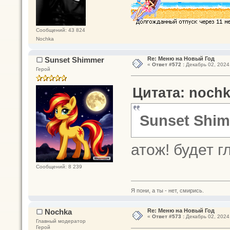
Сообщений: 43 824
Nochka
Sunset Shimmer
Re: Меню на Новый Год
«
Ответ #572 :
Декабрь 02, 2024,
Герой
Цитата: nochk
Sunset Shi
атож! будет 
Сообщений: 8 239
Я пони, а ты - нет, смирись.
Nochka
Re: Меню на Новый Год
«
Ответ #573 :
Декабрь 02, 2024,
Главный модератор
Герой