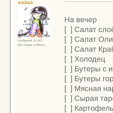
На вечер
[ ] Салат сл
[ ] Салат Ол
Сообщений: 10 423
Моё сердце за Мерло...
[ ] Салат Кра
[ ] Холодец
[ ] Бутеры с 
[ ] Бутеры го
[ ] Мясная на
[ ] Сырая та
[ ] Картофел