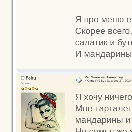
Я про меню е
Скорее всего
салатик и бут
И мандарины
Fehu
Re: Меню на Новый Год
«
Ответ #581 :
Декабрь 27, 2024,
Герой
Я хочу ничего
Мне тарталетк
мандарины и 
Но семья же ж