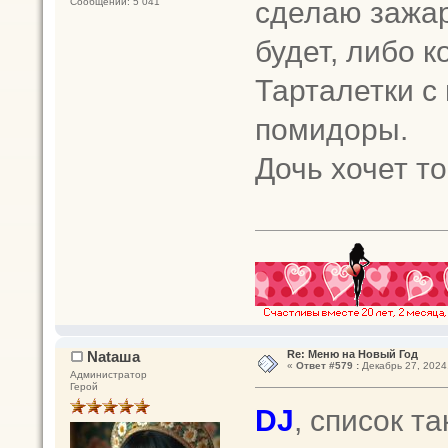
сделаю зажар
Сообщений: 5 041
будет, либо к
Тарталетки с 
помидоры.
Дочь хочет то
Nataшa
Re: Меню на Новый Год
«
Ответ #579 :
Декабрь 27, 2024,
Администратор
Герой
DJ
, список т