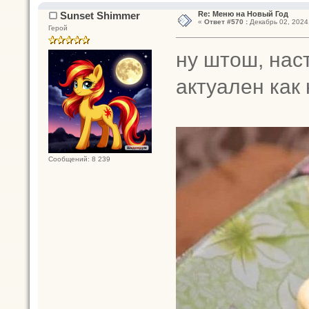
Sunset Shimmer
Re: Меню на Новый Год
«
Ответ #570 :
Декабрь 02, 2024,
Герой
ну штош, нас
актуален как
Сообщений: 8 239