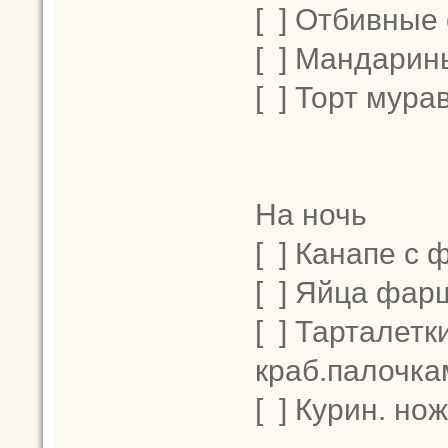
[ ] Отбивные
[ ] Мандарин
[ ] Торт мура
На ночь
[ ] Канапе с
[ ] Яйца фар
[ ] Тарталетк
краб.палочка
[ ] Курин. н