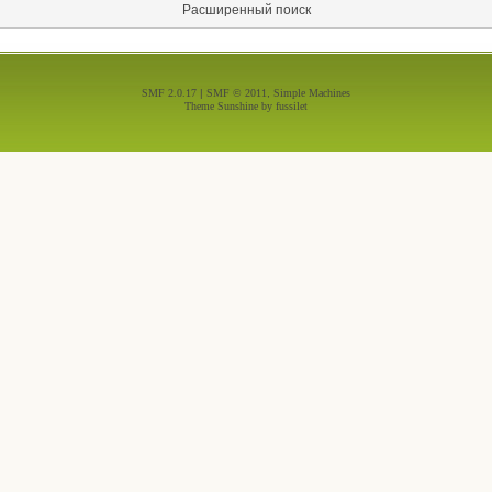
Расширенный поиск
SMF 2.0.17
|
SMF © 2011
,
Simple Machines
Theme Sunshine by
fussilet