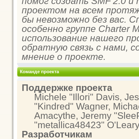
помог создать SMF 2.0 и
проектом на всем протяж
бы невозможно без вас. 
особенно группе Charter 
использование нашего пр
обратную связь с нами, с
мнение о проекте.
Команде проекта
Поддержке проекта
Michele "Illori" Davis, Je
"Kindred" Wagner, Micha
Amacythe, Jeremy "SleeP
"metallica48423" O'Lear
Разработчикам