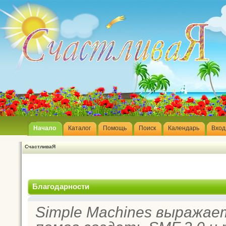
Начало
Каталог
Помощь
Поиск
Календарь
Вход
СчастливаЯ
Благодарности
Simple Machines выражае