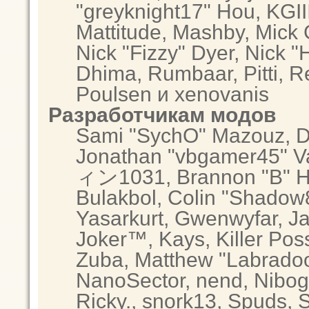
"greyknight17" Hou, KGIII,
Mattitude, Mashby, Mick G.
Nick "Fizzy" Dyer, Nick "
Dhima, Rumbaar, Pitti, 
Poulsen и xenovanis
Разработчикам модов
Sami "SychO" Mazouz, D
Jonathan "vbgamer45" Va
ィン1031, Brannon "B" Hal
Bulakbol, Colin "Shadow8
Yasarkurt, Gwenwyfar, Ja
Joker™, Kays, Killer Po
Zuba, Matthew "Labradood
NanoSector, nend, Nibogo
Ricky., snork13, Spuds, 