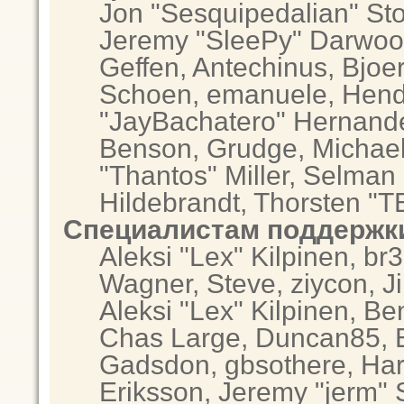
Jon "Sesquipedalian" Sto
Jeremy "SleePy" Darwoo
Geffen, Antechinus, Bjoer
Schoen, emanuele, Hendr
"JayBachatero" Hernande
Benson, Grudge, Michae
"Thantos" Miller, Selman
Hildebrandt, Thorsten "T
Специалистам поддержк
Aleksi "Lex" Kilpinen, br
Wagner, Steve, ziycon, Ji
Aleksi "Lex" Kilpinen, Be
Chas Large, Duncan85, El
Gadsdon, gbsothere, Har
Eriksson, Jeremy "jerm" 