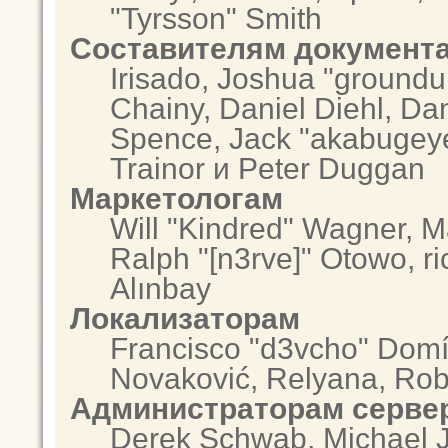
"Tyrsson" Smith
Составителям документ
Irisado, Joshua "groundu
Chainy, Daniel Diehl, Da
Spence, Jack "akabugeye
Trainor и Peter Duggan
Маркетологам
Will "Kindred" Wagner, 
Ralph "[n3rve]" Otowo, r
Alınbay
Локализаторам
Francisco "d3vcho" Domí
Novaković, Relyana, Rob
Администраторам серве
Derek Schwab, Michael J