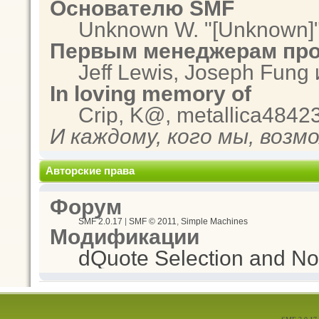
Основателю SMF
Unknown W. "[Unknown]"
Первым менеджерам про
Jeff Lewis, Joseph Fung
In loving memory of
Crip, K@, metallica4842
И каждому, кого мы, возм
Авторские права
Форум
SMF 2.0.17
|
SMF © 2011
,
Simple Machines
Модификации
dQuote Selection and Not