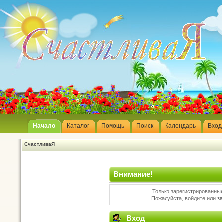
Начало
Каталог
Помощь
Поиск
Календарь
Вход
СчастливаЯ
Внимание!
Только зарегистрированные
Пожалуйста, войдите или
з
Вход