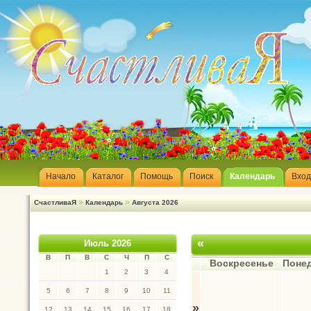
Начало
Каталог
Помощь
Поиск
Календарь
Вход
»
»
СчастливаЯ
Календарь
Августа 2026
«
Июль 2026
В
П
В
С
Ч
П
С
Воскресенье
Поне
1
2
3
4
5
6
7
8
9
10
11
»
12
13
14
15
16
17
18