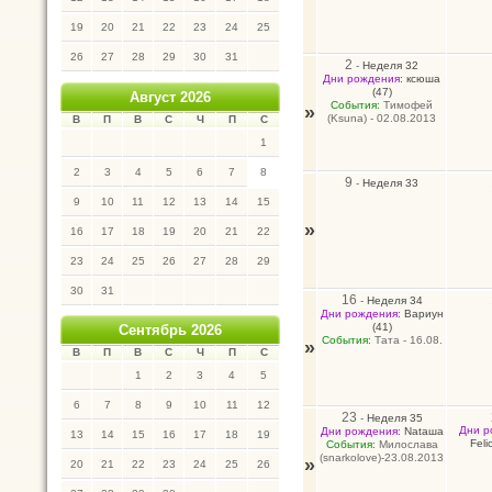
19
20
21
22
23
24
25
26
27
28
29
30
31
2
-
Неделя 32
Дни рождения:
ксюша
(47)
Август 2026
События:
Тимофей
»
(Ksuna) - 02.08.2013
В
П
В
С
Ч
П
С
1
2
3
4
5
6
7
8
9
-
Неделя 33
9
10
11
12
13
14
15
»
16
17
18
19
20
21
22
23
24
25
26
27
28
29
30
31
16
-
Неделя 34
Дни рождения:
Вариун
(41)
Сентябрь 2026
События:
Тата - 16.08.
»
В
П
В
С
Ч
П
С
1
2
3
4
5
6
7
8
9
10
11
12
23
-
Неделя 35
Дни р
Дни рождения:
Nataшa
13
14
15
16
17
18
19
Felic
События:
Милослава
(snarkolove)-23.08.2013
»
20
21
22
23
24
25
26