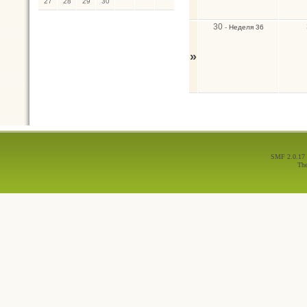
27
28
29
30
30
-
Неделя 36
»
SMF 2.0.17
Th