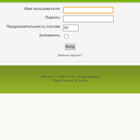
Имя пользователя:
Пароль:
Продолжительность сессии:
Запомнить:
Забыли пароль?
SMF 2.0.17
|
SMF © 2011
,
Simple Machines
Theme Sunshine by
fussilet