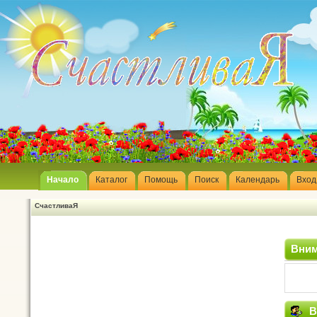
Начало
Каталог
Помощь
Поиск
Календарь
Вход
СчастливаЯ
Вним
В