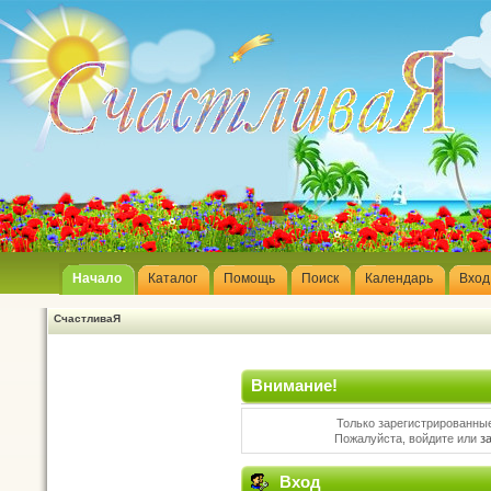
Начало
Каталог
Помощь
Поиск
Календарь
Вход
СчастливаЯ
Внимание!
Только зарегистрированные
Пожалуйста, войдите или
з
Вход