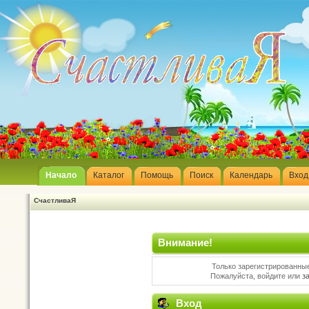
Начало
Каталог
Помощь
Поиск
Календарь
Вход
СчастливаЯ
Внимание!
Только зарегистрированные
Пожалуйста, войдите или
з
Вход