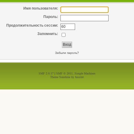
Имя пользователя:
Пароль:
Продолжительность сессии:
Запомнить:
Забыли пароль?
SMF 2.0.17
|
SMF © 2011
,
Simple Machines
Theme Sunshine by
fussilet