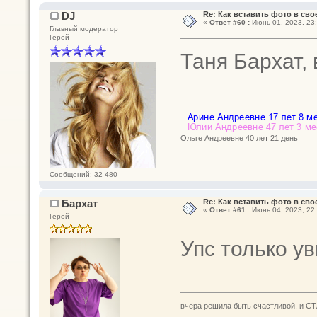
DJ
Re: Как вставить фото в св
«
Ответ #60 :
Июнь 01, 2023, 23:
Главный модератор
Герой
Таня Бархат,
Ольге Андреевне 40 лет 21 день
Сообщений: 32 480
Бархат
Re: Как вставить фото в св
«
Ответ #61 :
Июнь 04, 2023, 22:
Герой
Упс только у
вчера решила быть счастливой. и СТ