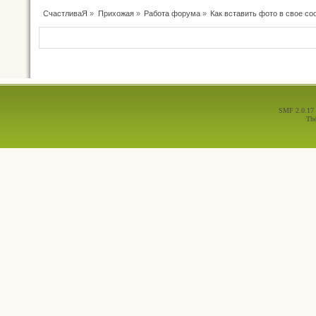
СчастливаЯ
»
Прихожая
»
Работа форума
»
Как вставить фото в свое с
SMF 2.0.17
Th