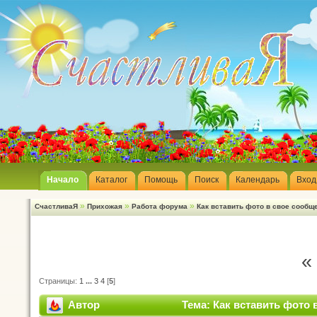
Начало
Каталог
Помощь
Поиск
Календарь
Вход
»
»
»
СчастливаЯ
Прихожая
Работа форума
Как вставить фото в свое сообщ
«
Страницы:
1
...
3
4
[
5
]
Автор
Тема: Как вставить фото 