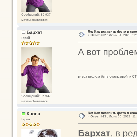
Сообщений: 35 937
мечты сбываются
Бархат
Re: Как вставить фото в св
«
Ответ #62 :
Июнь 04, 2023, 22:
Герой
А вот проблем
вчера решила быть счастливой. и СТ
Сообщений: 35 937
мечты сбываются
Кнопа
Re: Как вставить фото в св
«
Ответ #63 :
Июнь 05, 2023, 11:
Герой
Бархат
, в р