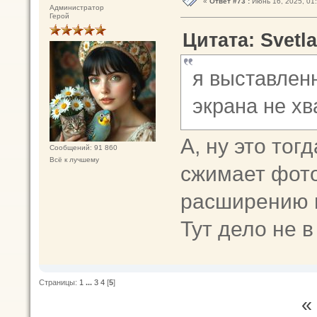
«
Ответ #73 :
Июнь 16, 2025, 01:
Администратор
Герой
Цитата: Svetla
я выставлен
экрана не хв
А, ну это тог
Сообщений: 91 860
Всё к лучшему
сжимает фото
расширению 
Тут дело не в
Страницы:
1
...
3
4
[
5
]
«