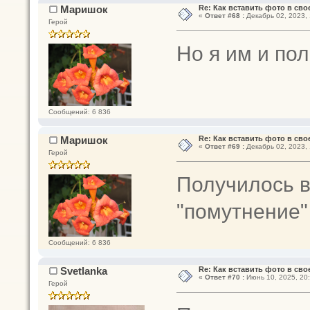
Маришок
Re: Как вставить фото в св
«
Ответ #68 :
Декабрь 02, 2023, 
Герой
Но я им и по
Сообщений: 6 836
Маришок
Re: Как вставить фото в св
«
Ответ #69 :
Декабрь 02, 2023, 
Герой
Получилось в
"помутнение"
Сообщений: 6 836
Svetlanka
Re: Как вставить фото в св
«
Ответ #70 :
Июнь 10, 2025, 20:
Герой