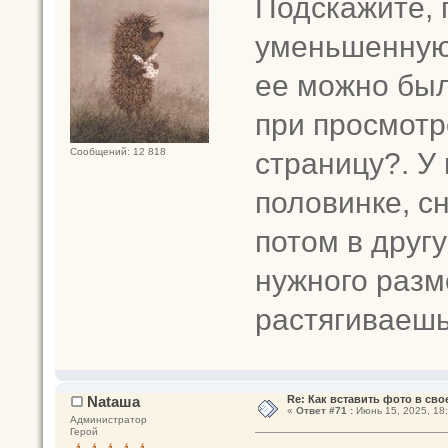
Подскажите, 
уменьшенную 
ее можно бы
при просмотр
страницу?. У
Сообщений: 12 818
половинке, с
потом в друг
нужного разм
растягиваешь
Nataшa
Re: Как вставить фото в св
«
Ответ #71 :
Июнь 15, 2025, 18:
Администратор
Герой