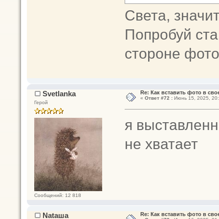
Света, значи
Попробуй ста
стороне фото
Svetlanka
Re: Как вставить фото в св
«
Ответ #72 :
Июнь 15, 2025, 20:
Герой
я выставленн
не хватает
Сообщений: 12 818
Nataшa
Re: Как вставить фото в св