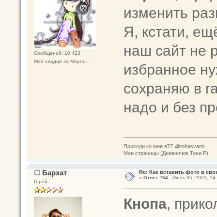
изменить раз
Я, кстати, е
наш сайт не р
Сообщений: 10 423
Моё сердце за Мерло...
избранное ну
сохраняю в г
надо и без п
Приходи ко мне вТГ @tohasvami
Мои страницы (Дневничок Тони Р)
Бархат
Re: Как вставить фото в св
«
Ответ #64 :
Июнь 05, 2023, 14:
Герой
Кнопа
, прик