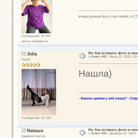
вчера решила быть счастливой. и СТ
Сообщений: 35 937
мечты сбываются
Jolia
Re: Как вставить фото в св
«
Ответ #65 :
Июнь 11, 2023, 19:
Герой
Нашла)
- Какого цвета у неё глаза? - Сча
Сообщений: 16 520
Nataшa
Re: Как вставить фото в св
«
Ответ #66 :
Декабрь 02, 2023, 
Администратор