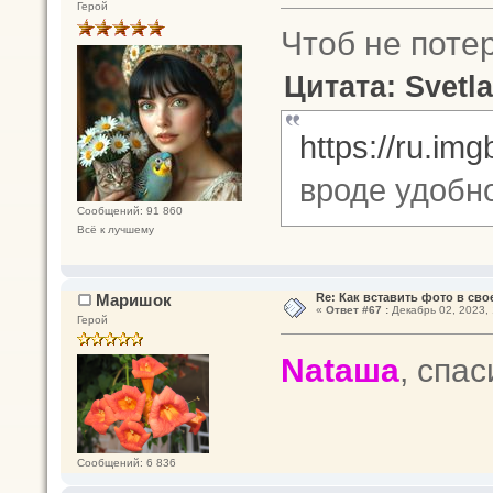
Герой
Чтоб не поте
Цитата: Svetla
https://ru.im
вроде удобн
Сообщений: 91 860
Всё к лучшему
Маришок
Re: Как вставить фото в св
«
Ответ #67 :
Декабрь 02, 2023, 
Герой
Nataшa
, спас
Сообщений: 6 836