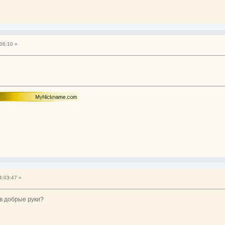
06:10 »
4:03:47 »
 в добрые руки?