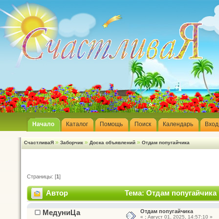
Начало
Каталог
Помощь
Поиск
Календарь
Вход
»
»
»
СчастливаЯ
Заборчик
Доска объявлений
Отдам попугайчика
Страницы: [
1
]
Автор
Тема: Отдам попугайчика 
МедуниЦа
Отдам попугайчика
«
:
Август 01, 2025, 14:57:10 »