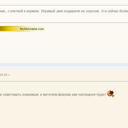
ик , с клеткой и кормом . Игривый ,мне подарили не спросив . А я сейчас бо
02:25 »
ще советовать знакомым. и жителям форума уже нагляднее будет