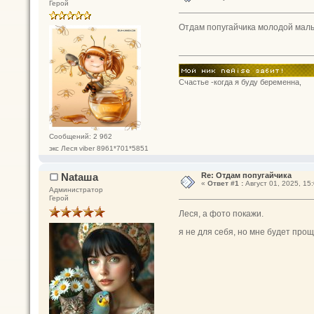
Герой
Отдам попугайчика молодой мальч
Счастье -когда я буду беременна,
Сообщений: 2 962
экс Леся viber 8961*701*5851
Nataшa
Re: Отдам попугайчика
«
Ответ #1 :
Август 01, 2025, 15:
Администратор
Герой
Леся, а фото покажи.
я не для себя, но мне будет про