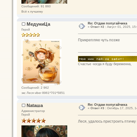
Сообщений: 91 860
Всё к лучшему
МедуниЦа
Re: Отдам попугайчика
«
Ответ #2 :
Август 01, 2025, 15:
Герой
Прикрепляю чуть позже
Счастье -когда я буду беременна,
Сообщений: 2 962
экс Леся viber 8961*701*5851
Nataшa
Re: Отдам попугайчика
«
Ответ #3 :
Октябрь 17, 2025, 1
Администратор
Герой
Леся, удалось пристроить птичку