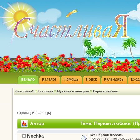
Начало
Каталог
Помощь
Поиск
Календарь
Вход
»
»
»
СчастливаЯ
Гостиная
Мужчина и женщина
Первая любовь
Страницы:
1
...
3
4
[
5
]
Автор
Тема: Первая любовь (Пр
Nochka
Re: Первая любовь
«
Ответ #60 :
Июнь 06, 2017, 22: