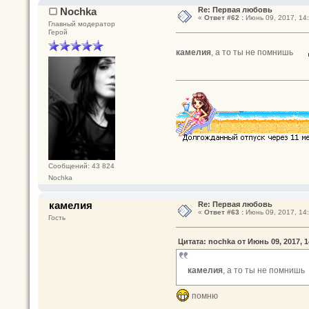
Nochka
Re: Первая любовь
«
Ответ #62 :
Июнь 09, 2017, 14:
Главный модератор
Герой
камелия
, а то ты не помнишь
Сообщений: 43 824
Nochka
камелия
Re: Первая любовь
«
Ответ #63 :
Июнь 09, 2017, 14:
Гость
Цитата: nochka от Июнь 09, 2017, 1
камелия
, а то ты не помниш
помню