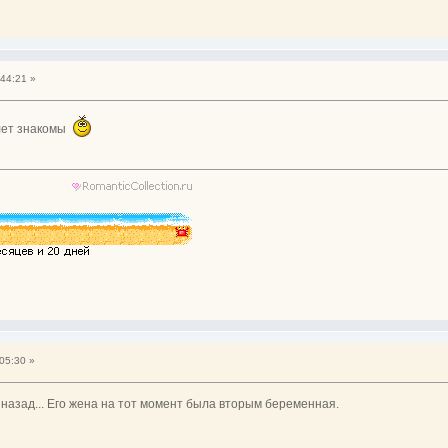
44:21 »
4 лет знакомы
05:30 »
 назад... Его жена на тот момент была вторым беременная.