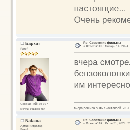
настоящие...
Очень рекоме
Бархат
Re: Советские фильмы
«
Ответ #106 :
Январь 14, 2024, 
Герой
вчера смотре
бензоколонки
им интересн
Сообщений: 35 937
вчера решила быть счастливой. и СТ
мечты сбываются
Nataшa
Re: Советские фильмы
«
Ответ #107 :
Июль 31, 2024, 23
Администратор
Герой