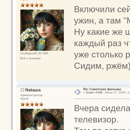
Включили сей
ужин, а там "
Ну какие же 
каждый раз ч
уже столько 
Сообщений: 91 860
Всё к лучшему
Сидим, ржём)
Nataшa
Re: Советские фильмы
«
Ответ #108 :
Июль 17, 2025, 13
Администратор
Герой
Вчера сидела
телевизор.