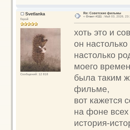
Svetlanka
Re: Советские фильмы
«
Ответ #111 :
Май 03, 2026, 23:
Герой
хоть это и с
он настолько 
настолько ро
моего времен
была таким ж
Сообщений: 12 818
фильме,
вот кажется 
на фоне всех 
история-исто