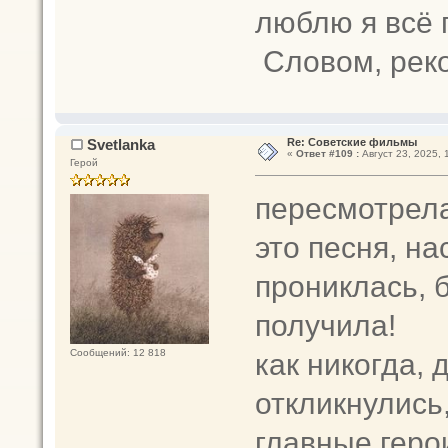
люблю я всё 
Словом, рек
Svetlanka
Re: Советские фильмы
«
Ответ #109 :
Август 23, 2025, 
Герой
пересмотрела
это песня, на
прониклась, 
получила!
как никогда, 
Сообщений: 12 818
откликнулись
главные геро