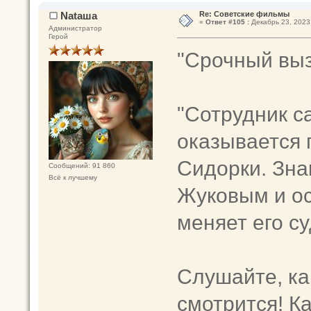
Nataшa
Re: Советские фильмы
«
Ответ #105 :
Декабрь 23, 2023,
Администратор
Герой
"Срочный выз
"Сотрудник с
оказывается 
Сидорки. Зна
Сообщений: 91 860
Всё к лучшему
Жуковым и о
меняет его су
Слушайте, ка
смотрится! К