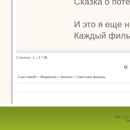
Сказка о пот
И это я еще 
Каждый филь
Страницы:
1
...
6
7
[
8
]
«
СчастливаЯ
»
Медиатека
»
Кинозал
»
Советские фильмы
SMF 2.0.17
Th