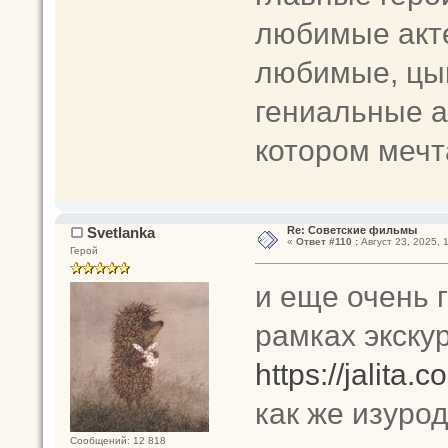
любимые акт
любимые, цыг
гениальные а
котором мечта
Svetlanka
Re: Советские фильмы
«
Ответ #110 :
Август 23, 2025, 
Герой
и еще очень 
рамках экску
https://jalita.
как же изуро
Сообщений: 12 818