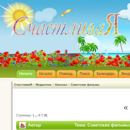
Начало
Каталог
Помощь
Поиск
Календарь
Вход
»
»
»
СчастливаЯ
Медиатека
Кинозал
Советские фильмы
«
Страницы:
1
...
6
7
[
8
]
Автор
Тема: Советские фильмы 