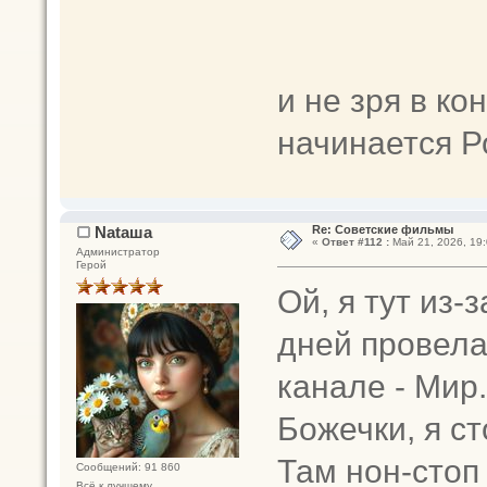
и не зря в ко
начинается Р
Nataшa
Re: Советские фильмы
«
Ответ #112 :
Май 21, 2026, 19:
Администратор
Герой
Ой, я тут из-
дней провела
канале - Мир.
Божечки, я с
Там нон-стоп
Сообщений: 91 860
Всё к лучшему