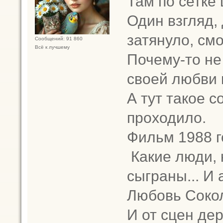
Там по сетке
Один взгляд, 
затянуло, см
Сообщений: 91 860
Всё к лучшему
Почему-то не
своей любви 
А тут такое 
проходило.
Фильм 1988 г
Какие люди, 
сыграны... И
Любовь Сокол
И от сцен де