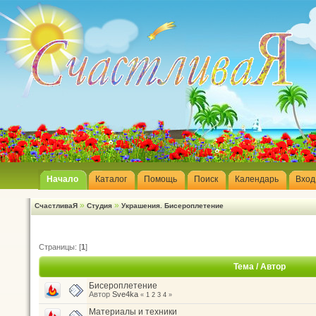
Начало
Каталог
Помощь
Поиск
Календарь
Вход
»
»
СчастливаЯ
Студия
Украшения. Бисероплетение
Страницы: [
1
]
Тема
/
Автор
Бисероплетение
Автор
Sve4ka
«
1
2
3
4
»
Материалы и техники