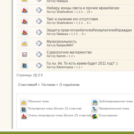
Автор
Nataшa
Нибиру, концы света и прочее мракобесие
Автор
Snarkolove
«
1
2
3
...
23
»
Такт и наличие его отсутствия
Автор
Snarkolove
«
1
2
3
...
6
»
Защита прав потребителей\покупателей\граждан
Автор
Nataшa
«
1
2
3
...
8
»
Мультреальность
Автор
КапризМА7
Суррогатное материнство
Автор
Капля
«
1
2
»
Гы гы. Ик. То есть каким будет 2011 год? :)
Автор
Капитошка
«
1
2
»
Страницы: [
1
]
2
3
СчастливаЯ
»
Гостиная
»
О серьёзном
Обычная тема
Заблокированная тема
Популярная тема (более 15 ответов)
Прикрепленная тема
Голосование
Очень популярная тема (более 25 ответов)