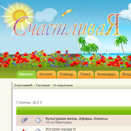
Начало
Каталог
Помощь
Поиск
Календарь
Вход
»
»
СчастливаЯ
Гостиная
О серьёзном
Страницы: [
1
]
2
3
Культурная жизнь. Афиша. Анонсы.
Автор
Капитошка
История города N