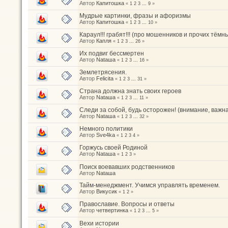
Автор
Капитошка
«
1
2
3
...
9
»
Мудрые картинки, фразы и афоризмы
Автор
Капитошка
«
1
2
3
...
10
»
Караул!!! грабят!!! (про мошенников и прочих тёмн
Автор
Капля
«
1
2
3
...
26
»
Их подвиг бессмертен
Автор
Nataшa
«
1
2
3
...
16
»
Землетрясения.
Автор
Felicita
«
1
2
3
...
31
»
Страна должна знать своих героев
Автор
Nataшa
«
1
2
3
...
11
»
Следи за собой, будь осторожен! (внимание, важн
Автор
Nataшa
«
1
2
3
...
32
»
Немного политики
Автор
Sve4ka
«
1
2
3
4
»
Горжусь своей Родиной
Автор
Nataшa
«
1
2
3
»
Поиск воевавших родственников
Автор
Nataшa
Тайм-менеджмент. Учимся управлять временем.
Автор
Викусик
«
1
2
»
Православие. Вопросы и ответы
Автор
четвертинка
«
1
2
3
...
5
»
Вехи истории