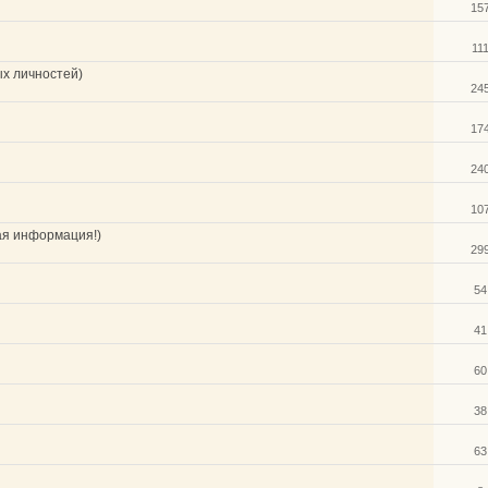
15
11
ых личностей)
24
17
24
10
ая информация!)
29
54
41
60
38
63