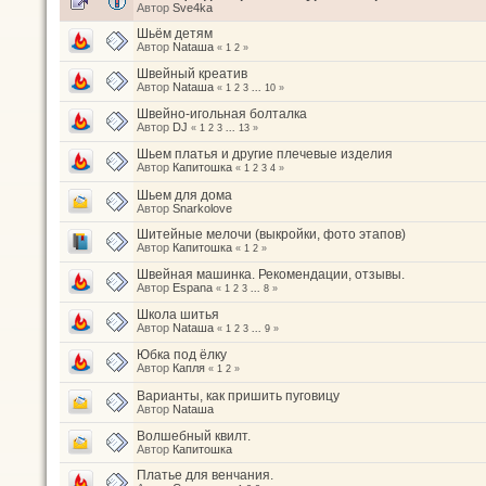
Автор
Sve4ka
Шьём детям
Автор
Nataшa
«
1
2
»
Швейный креатив
Автор
Nataшa
«
1
2
3
...
10
»
Швейно-игольная болталка
Автор
DJ
«
1
2
3
...
13
»
Шьем платья и другие плечевые изделия
Автор
Капитошка
«
1
2
3
4
»
Шьем для дома
Автор
Snarkolove
Шитейные мелочи (выкройки, фото этапов)
Автор
Капитошка
«
1
2
»
Швейная машинка. Рекомендации, отзывы.
Автор
Espana
«
1
2
3
...
8
»
Школа шитья
Автор
Nataшa
«
1
2
3
...
9
»
Юбка под ёлку
Автор
Капля
«
1
2
»
Варианты, как пришить пуговицу
Автор
Nataшa
Волшебный квилт.
Автор
Капитошка
Платье для венчания.