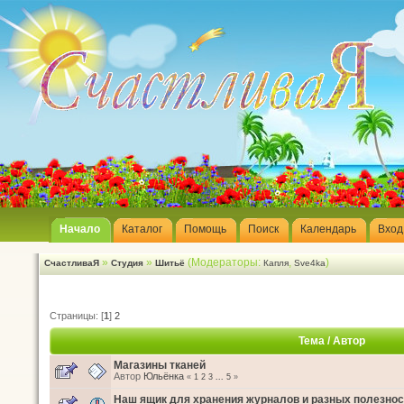
Начало
Каталог
Помощь
Поиск
Календарь
Вход
»
»
(Модераторы:
,
)
СчастливаЯ
Студия
Шитьё
Капля
Sve4ka
Страницы: [
1
]
2
Тема
/
Автор
Магазины тканей
Автор
Юльёнка
«
1
2
3
...
5
»
Наш ящик для хранения журналов и разных полезнос