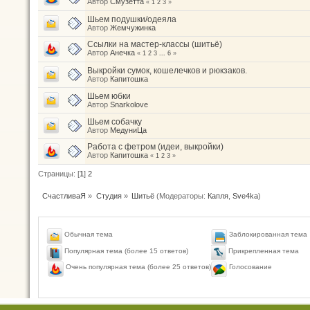
Автор
Смузетта
«
1
2
3
»
Шьем подушки/одеяла
Автор
Жемчужинка
Ссылки на мастер-классы (шитьё)
Автор
Анечка
«
1
2
3
...
6
»
Выкройки сумок, кошелечков и рюкзаков.
Автор
Капитошка
Шьем юбки
Автор
Snarkolove
Шьем собачку
Автор
МедуниЦа
Работа с фетром (идеи, выкройки)
Автор
Капитошка
«
1
2
3
»
Страницы: [
1
]
2
СчастливаЯ
»
Студия
»
Шитьё
(Модераторы:
Капля
,
Sve4ka
)
Обычная тема
Заблокированная тема
Популярная тема (более 15 ответов)
Прикрепленная тема
Голосование
Очень популярная тема (более 25 ответов)