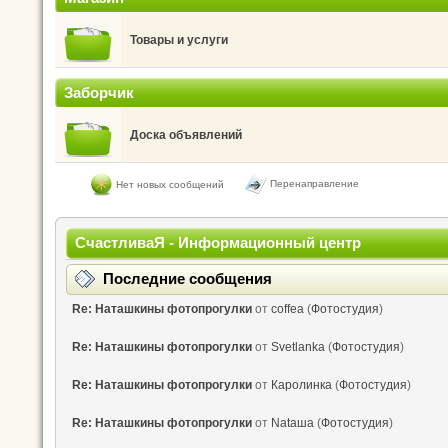
Товары и услуги
Заборчик
Доска объявлений
Перенаправление
Нет новых сообщений
СчастливаЯ - Информационный центр
Последние сообщения
Re: Наташкины фотопрогулки
от
coffea
(
Фотостудия
)
Re: Наташкины фотопрогулки
от
Svetlanka
(
Фотостудия
)
Re: Наташкины фотопрогулки
от
Каролинка
(
Фотостудия
)
Re: Наташкины фотопрогулки
от
Nataшa
(
Фотостудия
)