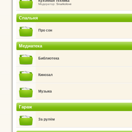
Кухонная техника
Модератор:
Snarkolove
Спальня
Про сон
Медиатека
Библиотека
Кинозал
Музыка
Гараж
За рулём