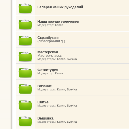
Галерея наших рукоделий
Наши прочие увлечения
Модератор:
Капля
Скрапбукинг
(скрапграбинг :) )
Мастерская
Мастер-классы
Модераторы:
Капля
,
Sve4ka
Фотостудия
Модератор:
Капля
Вязание
Модераторы:
Капля
,
Sve4ka
Шитьё
Модераторы:
Капля
,
Sve4ka
Вышивка
Модераторы:
Капля
,
Sve4ka