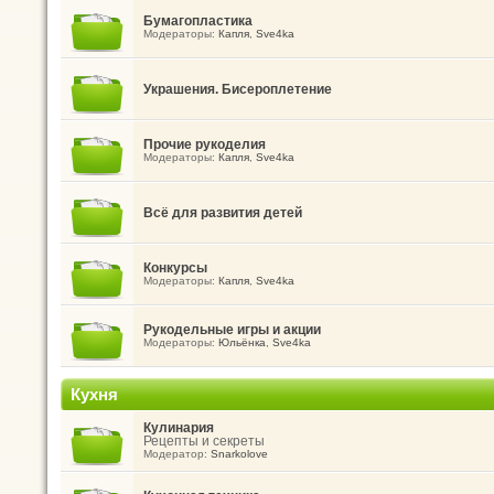
Бумагопластика
Модераторы:
Капля
,
Sve4ka
Украшения. Бисероплетение
Прочие рукоделия
Модераторы:
Капля
,
Sve4ka
Всё для развития детей
Конкурсы
Модераторы:
Капля
,
Sve4ka
Рукодельные игры и акции
Модераторы:
Юльёнка
,
Sve4ka
Кухня
Кулинария
Рецепты и секреты
Модератор:
Snarkolove