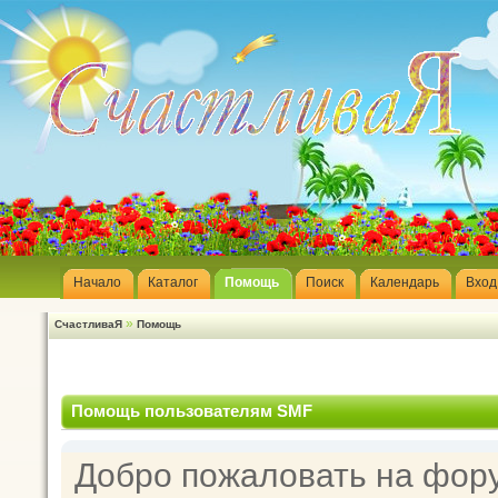
Начало
Каталог
Помощь
Поиск
Календарь
Вход
»
СчастливаЯ
Помощь
Помощь пользователям SMF
Добро пожаловать на фор