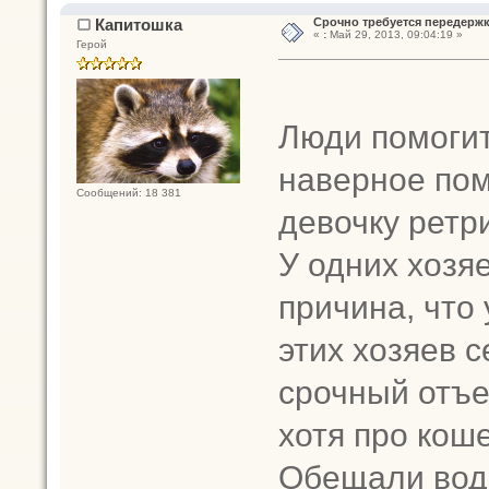
Капитошка
Срочно требуется передержк
«
:
Май 29, 2013, 09:04:19 »
Герой
Люди помогит
наверное пом
Сообщений: 18 381
девочку ретри
У одних хозя
причина, что
этих хозяев 
срочный отъе
хотя про кош
Обещали води