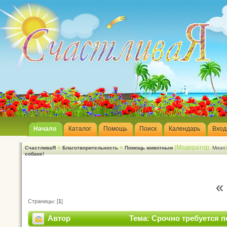
Начало
Каталог
Помощь
Поиск
Календарь
Вход
»
»
(Модератор:
СчастливаЯ
Благотворительность
Помощь животным
Миап
собаке!
«
Страницы: [
1
]
Автор
Тема: Срочно требуется п