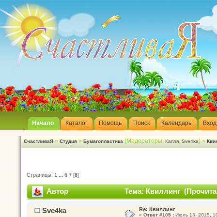
Начало
Каталог
Помощь
Поиск
Календарь
Вход
»
»
(Модераторы:
,
) »
СчастливаЯ
Студия
Бумагопластика
Капля
Sve4ka
Кви
Страницы:
1
...
6
7
[
8
]
Автор
Тема: Квиллинг (Прочитан
Sve4ka
Re: Квиллинг
«
Ответ #105 :
Июль 13, 2015, 10