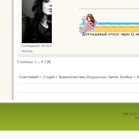
Сообщений: 43 824
Nochka
Страницы:
1
...
6
7
[
8
]
СчастливаЯ
»
Студия
»
Бумагопластика
(Модераторы:
Капля
,
Sve4ka
) »
К
SMF 2.0.17
Th